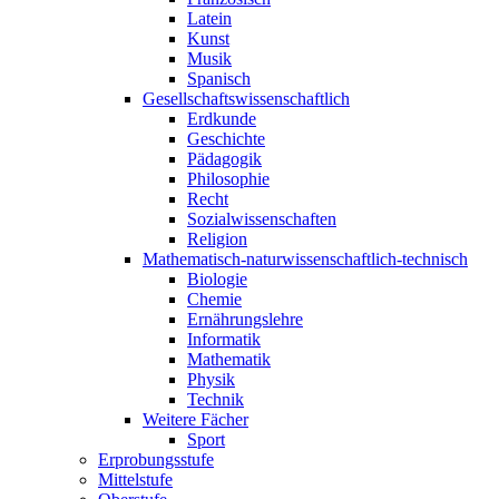
Latein
Kunst
Musik
Spanisch
Gesellschaftswissenschaftlich
Erdkunde
Geschichte
Pädagogik
Philosophie
Recht
Sozialwissenschaften
Religion
Mathematisch-naturwissenschaftlich-technisch
Biologie
Chemie
Ernährungslehre
Informatik
Mathematik
Physik
Technik
Weitere Fächer
Sport
Erprobungsstufe
Mittelstufe