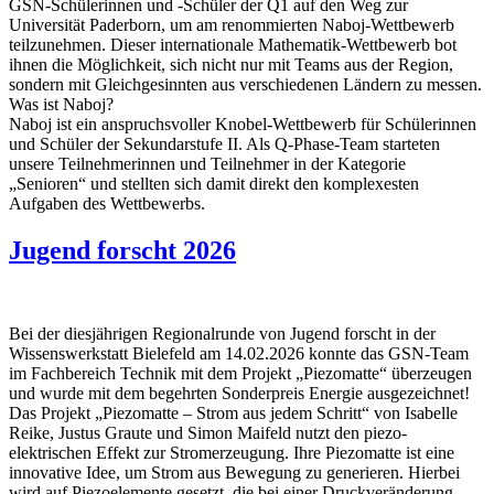
GSN-Schülerinnen und -Schüler der Q1 auf den Weg zur
Universität Paderborn, um am renommierten Naboj-Wettbewerb
teilzunehmen. Dieser internationale Mathematik-Wettbewerb bot
ihnen die Möglichkeit, sich nicht nur mit Teams aus der Region,
sondern mit Gleichgesinnten aus verschiedenen Ländern zu messen.
Was ist Naboj?
Naboj ist ein anspruchsvoller Knobel-Wettbewerb für Schülerinnen
und Schüler der Sekundarstufe II. Als Q-Phase-Team starteten
unsere Teilnehmerinnen und Teilnehmer in der Kategorie
„Senioren“ und stellten sich damit direkt den komplexesten
Aufgaben des Wettbewerbs.
Jugend forscht 2026
Bei der diesjährigen Regionalrunde von Jugend forscht in der
Wissenswerkstatt Bielefeld am 14.02.2026 konnte das GSN-Team
im Fachbereich Technik mit dem Projekt „Piezomatte“ überzeugen
und wurde mit dem begehrten Sonderpreis Energie ausgezeichnet!
Das Projekt „Piezomatte – Strom aus jedem Schritt“ von Isabelle
Reike, Justus Graute und Simon Maifeld nutzt den piezo-
elektrischen Effekt zur Stromerzeugung. Ihre Piezomatte ist eine
innovative Idee, um Strom aus Bewegung zu generieren. Hierbei
wird auf Piezoelemente gesetzt, die bei einer Druckveränderung