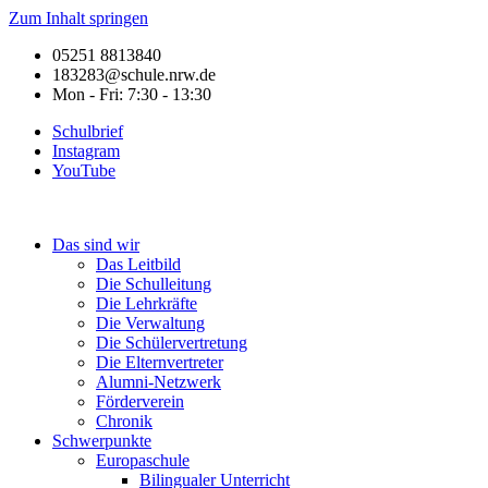
Zum Inhalt springen
05251 8813840
183283@schule.nrw.de
Mon - Fri: 7:30 - 13:30
Schulbrief
Instagram
YouTube
Das sind wir
Das Leitbild
Die Schulleitung
Die Lehrkräfte
Die Verwaltung
Die Schülervertretung
Die Elternvertreter
Alumni-Netzwerk
Förderverein
Chronik
Schwerpunkte
Europaschule
Bilingualer Unterricht