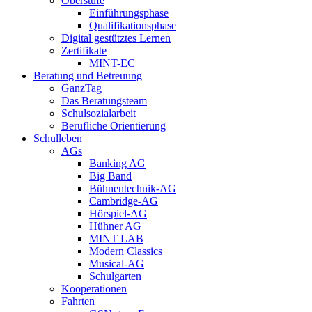
Oberstufe
Einführungsphase
Qualifikationsphase
Digital gestütztes Lernen
Zertifikate
MINT-EC
Beratung und Betreuung
GanzTag
Das Beratungsteam
Schulsozialarbeit
Berufliche Orientierung
Schulleben
AGs
Banking AG
Big Band
Bühnentechnik-AG
Cambridge-AG
Hörspiel-AG
Hühner AG
MINT LAB
Modern Classics
Musical-AG
Schulgarten
Kooperationen
Fahrten