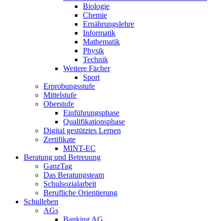
Biologie
Chemie
Ernährungslehre
Informatik
Mathematik
Physik
Technik
Weitere Fächer
Sport
Erprobungsstufe
Mittelstufe
Oberstufe
Einführungsphase
Qualifikationsphase
Digital gestütztes Lernen
Zertifikate
MINT-EC
Beratung und Betreuung
GanzTag
Das Beratungsteam
Schulsozialarbeit
Berufliche Orientierung
Schulleben
AGs
Banking AG