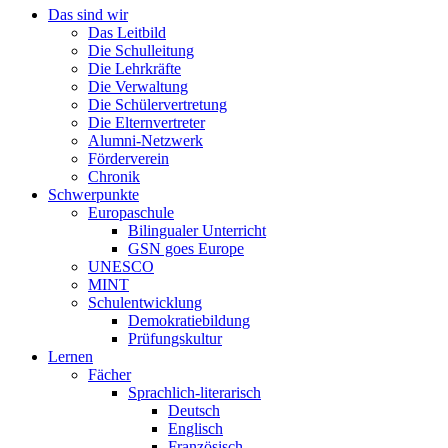
Das sind wir
Das Leitbild
Die Schulleitung
Die Lehrkräfte
Die Verwaltung
Die Schülervertretung
Die Elternvertreter
Alumni-Netzwerk
Förderverein
Chronik
Schwerpunkte
Europaschule
Bilingualer Unterricht
GSN goes Europe
UNESCO
MINT
Schulentwicklung
Demokratiebildung
Prüfungskultur
Lernen
Fächer
Sprachlich-literarisch
Deutsch
Englisch
Französisch