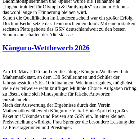
Badmintonspielerinnen und -spieler wurde die Teilnahme an
„Jugend trainiert für Olympia & Paralympics“ zu einem Erlebnis,
das wohl lange in Erinnerung bleiben wird.
Schon die Qualifikation im Landesentscheid war ein großer Erfolg.
Doch in Berlin setzte das Team noch einen drauf: Mit einem starken
sechsten Platz gehörte das GSN deutschlandweit zu den besten
Schulmannschaften der Altersklasse.
Känguru-Wettbewerb 2026
Am 19. März 2026 fand der diesjährige Känguru-Wettbewerb der
Mathematik statt, an dem 138 Schülerinnen und Schüler der
Jahrgangsstufen 5 bis 10 teilnahmen. Wie immer galt es, möglichst
viele der teilweise recht kniffligen Multiple-Choice-Aufgaben richtig
zu lösen, ohne sich Minuspunkte für falsche Antworten
einzuhandeln.
Nach der Auswertung der Ergebnisse durch den Verein
Mathematikwettbewerb Känguru e.V. traf Ende April ein großes
Paket mit Urkunden und Preisen am GSN ein. In einer kleinen
Preisverleihung würdigte Frau Sprenger die besondere Leistung der
12 Preisträgerinnen und Preisträger.