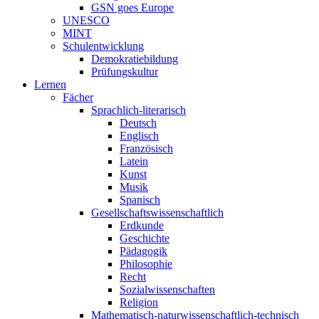
GSN goes Europe
UNESCO
MINT
Schulentwicklung
Demokratiebildung
Prüfungskultur
Lernen
Fächer
Sprachlich-literarisch
Deutsch
Englisch
Französisch
Latein
Kunst
Musik
Spanisch
Gesellschaftswissenschaftlich
Erdkunde
Geschichte
Pädagogik
Philosophie
Recht
Sozialwissenschaften
Religion
Mathematisch-naturwissenschaftlich-technisch