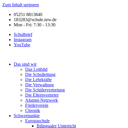
Zum Inhalt springen
05251 8813840
183283@schule.nrw.de
Mon - Fri: 7:30 - 13:30
Schulbrief
Instagram
YouTube
Das sind wir
Das Leitbild
Die Schulleitung
Die Lehrkräfte
Die Verwaltung
Die Schülervertretung
Die Elternvertreter
Alumni-Netzwerk
Förderverein
Chronik
Schwerpunkte
Europaschule
Bilingualer Unterricht