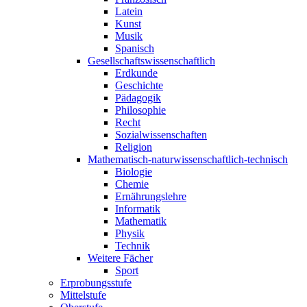
Latein
Kunst
Musik
Spanisch
Gesellschaftswissenschaftlich
Erdkunde
Geschichte
Pädagogik
Philosophie
Recht
Sozialwissenschaften
Religion
Mathematisch-naturwissenschaftlich-technisch
Biologie
Chemie
Ernährungslehre
Informatik
Mathematik
Physik
Technik
Weitere Fächer
Sport
Erprobungsstufe
Mittelstufe