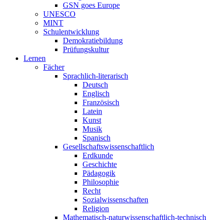
GSN goes Europe
UNESCO
MINT
Schulentwicklung
Demokratiebildung
Prüfungskultur
Lernen
Fächer
Sprachlich-literarisch
Deutsch
Englisch
Französisch
Latein
Kunst
Musik
Spanisch
Gesellschaftswissenschaftlich
Erdkunde
Geschichte
Pädagogik
Philosophie
Recht
Sozialwissenschaften
Religion
Mathematisch-naturwissenschaftlich-technisch