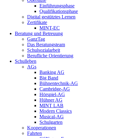
Oberstufe
Einführungsphase
Qualifikationsphase
Digital gestütztes Lernen
Zertifikate
MINT-EC
Beratung und Betreuung
GanzTag
Das Beratungsteam
Schulsozialarbeit
Berufliche Orientierung
Schulleben
AGs
Banking AG
Big Band
Bühnentechnik-AG
Cambridge-AG
Hörspiel-AG
Hühner AG
MINT LAB
Modern Classics
Musical-AG
Schulgarten
Kooperationen
Fahrten