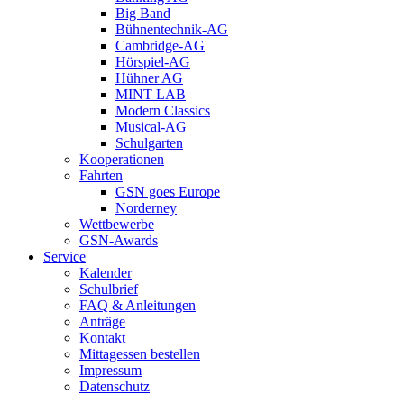
Big Band
Bühnentechnik-AG
Cambridge-AG
Hörspiel-AG
Hühner AG
MINT LAB
Modern Classics
Musical-AG
Schulgarten
Kooperationen
Fahrten
GSN goes Europe
Norderney
Wettbewerbe
GSN-Awards
Service
Kalender
Schulbrief
FAQ & Anleitungen
Anträge
Kontakt
Mittagessen bestellen
Impressum
Datenschutz