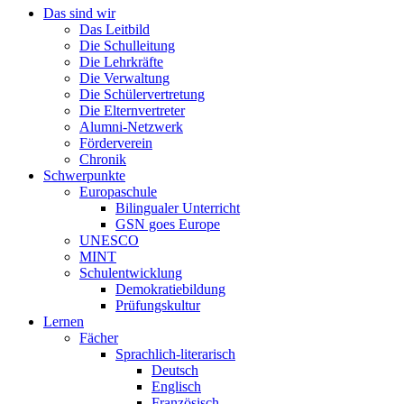
Das sind wir
Das Leitbild
Die Schulleitung
Die Lehrkräfte
Die Verwaltung
Die Schülervertretung
Die Elternvertreter
Alumni-Netzwerk
Förderverein
Chronik
Schwerpunkte
Europaschule
Bilingualer Unterricht
GSN goes Europe
UNESCO
MINT
Schulentwicklung
Demokratiebildung
Prüfungskultur
Lernen
Fächer
Sprachlich-literarisch
Deutsch
Englisch
Französisch