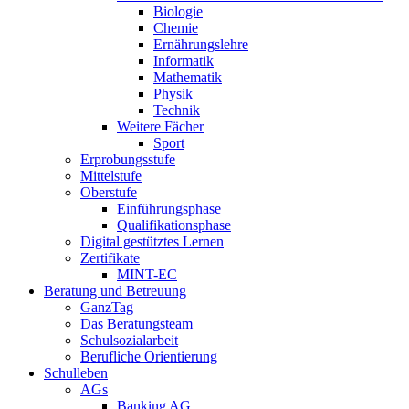
Biologie
Chemie
Ernährungslehre
Informatik
Mathematik
Physik
Technik
Weitere Fächer
Sport
Erprobungsstufe
Mittelstufe
Oberstufe
Einführungsphase
Qualifikationsphase
Digital gestütztes Lernen
Zertifikate
MINT-EC
Beratung und Betreuung
GanzTag
Das Beratungsteam
Schulsozialarbeit
Berufliche Orientierung
Schulleben
AGs
Banking AG