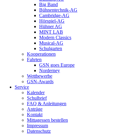
Big Band
Bühnentechnik-AG
Cambridge-AG
Hörspiel-AG
Hühner AG
MINT LAB
Modern Classics
Musical-AG
Schulgarten
Kooperationen
Fahrten
GSN goes Europe
Norderney
Wettbewerbe
GSN-Awards
Service
Kalender
Schulbrief
FAQ & Anleitungen
Anträge
Kontakt
Mittagessen bestellen
Impressum
Datenschutz