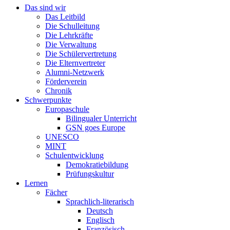
Das sind wir
Das Leitbild
Die Schulleitung
Die Lehrkräfte
Die Verwaltung
Die Schülervertretung
Die Elternvertreter
Alumni-Netzwerk
Förderverein
Chronik
Schwerpunkte
Europaschule
Bilingualer Unterricht
GSN goes Europe
UNESCO
MINT
Schulentwicklung
Demokratiebildung
Prüfungskultur
Lernen
Fächer
Sprachlich-literarisch
Deutsch
Englisch
Französisch