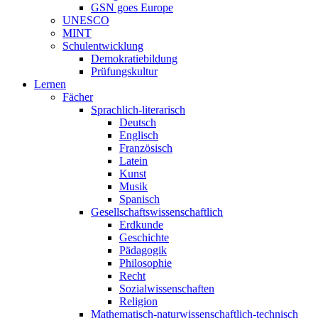
GSN goes Europe
UNESCO
MINT
Schulentwicklung
Demokratiebildung
Prüfungskultur
Lernen
Fächer
Sprachlich-literarisch
Deutsch
Englisch
Französisch
Latein
Kunst
Musik
Spanisch
Gesellschaftswissenschaftlich
Erdkunde
Geschichte
Pädagogik
Philosophie
Recht
Sozialwissenschaften
Religion
Mathematisch-naturwissenschaftlich-technisch