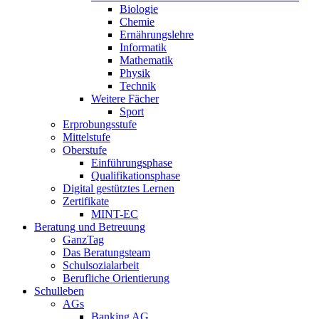
Biologie
Chemie
Ernährungslehre
Informatik
Mathematik
Physik
Technik
Weitere Fächer
Sport
Erprobungsstufe
Mittelstufe
Oberstufe
Einführungsphase
Qualifikationsphase
Digital gestütztes Lernen
Zertifikate
MINT-EC
Beratung und Betreuung
GanzTag
Das Beratungsteam
Schulsozialarbeit
Berufliche Orientierung
Schulleben
AGs
Banking AG