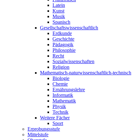
Latein
Kunst
Musik
Spanisch
Gesellschaftswissenschaftlich
Erdkunde
Geschichte
Pädagogik
Philosophie
Recht
Sozialwissenschaften
Religion
Mathematisch-naturwissenschaftlich-technisch
Biologie
Chemie
Ernährungslehre
Informatik
Mathematik
Physik
Technik
Weitere Fächer
Sport
Erprobungsstufe
Mittelstufe