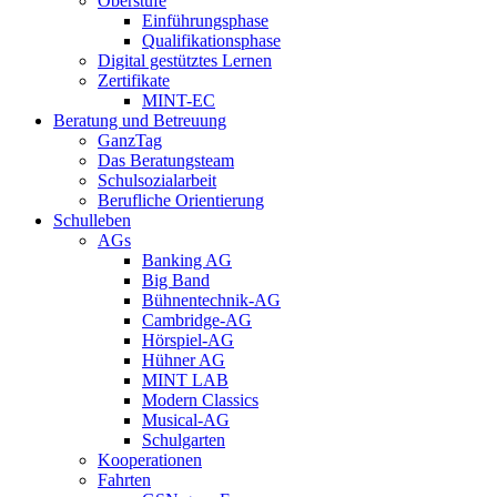
Oberstufe
Einführungsphase
Qualifikationsphase
Digital gestütztes Lernen
Zertifikate
MINT-EC
Beratung und Betreuung
GanzTag
Das Beratungsteam
Schulsozialarbeit
Berufliche Orientierung
Schulleben
AGs
Banking AG
Big Band
Bühnentechnik-AG
Cambridge-AG
Hörspiel-AG
Hühner AG
MINT LAB
Modern Classics
Musical-AG
Schulgarten
Kooperationen
Fahrten