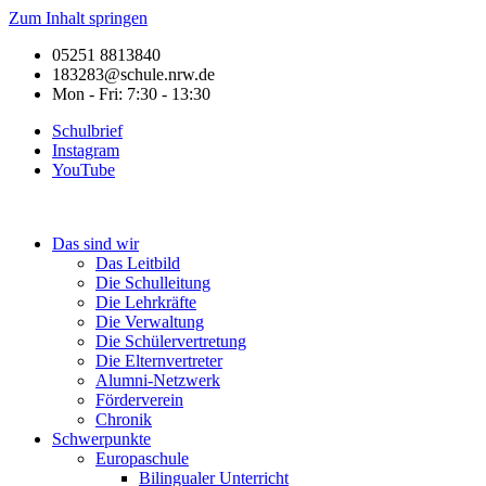
Zum Inhalt springen
05251 8813840
183283@schule.nrw.de
Mon - Fri: 7:30 - 13:30
Schulbrief
Instagram
YouTube
Das sind wir
Das Leitbild
Die Schulleitung
Die Lehrkräfte
Die Verwaltung
Die Schülervertretung
Die Elternvertreter
Alumni-Netzwerk
Förderverein
Chronik
Schwerpunkte
Europaschule
Bilingualer Unterricht