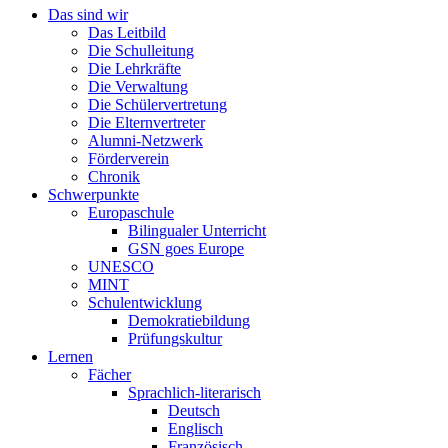
Das sind wir
Das Leitbild
Die Schulleitung
Die Lehrkräfte
Die Verwaltung
Die Schülervertretung
Die Elternvertreter
Alumni-Netzwerk
Förderverein
Chronik
Schwerpunkte
Europaschule
Bilingualer Unterricht
GSN goes Europe
UNESCO
MINT
Schulentwicklung
Demokratiebildung
Prüfungskultur
Lernen
Fächer
Sprachlich-literarisch
Deutsch
Englisch
Französisch