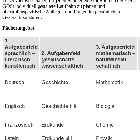
Unser Ziel ist es dabei, für jeden Schüler eine im Rahmen der APO-
GOSt individuell gestaltete Laufbahn zu planen und
oberstufenspezifische Anliegen und Fragen im persönlichen
Gespräch zu klären.
Fächerangebot
1.
Aufgabenfeld
3. Aufgabenfeld
sprachlich –
2. Aufgabenfeld
mathematisch –
literarisch –
gesellschafts –
naturwissen –
künstlerisch
wissenschaftlich
schaftlich
Deutsch
Geschichte
Mathematik
Englisch
Geschichte bili
Biologie
Französisch
Erdkunde
Chemie
Latein
Erdkunde bili
Physik