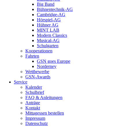
Big Band
Bühnentechnik-AG
Cambridge-AG
Hörspiel-AG
Hühner AG
MINT LAB
Modern Classics
Musical-AG
Schulgarten
Kooperationen
Fahrten
GSN goes Europe
Norderney
Wettbewerbe
GSN-Awards
Service
Kalender
Schulbrief
FAQ & Anleitungen
Anträge
Kontakt
Mittagessen bestellen
Impressum
Datenschutz