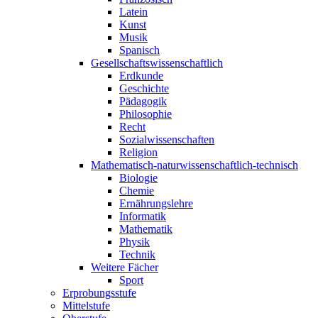
Latein
Kunst
Musik
Spanisch
Gesellschaftswissenschaftlich
Erdkunde
Geschichte
Pädagogik
Philosophie
Recht
Sozialwissenschaften
Religion
Mathematisch-naturwissenschaftlich-technisch
Biologie
Chemie
Ernährungslehre
Informatik
Mathematik
Physik
Technik
Weitere Fächer
Sport
Erprobungsstufe
Mittelstufe