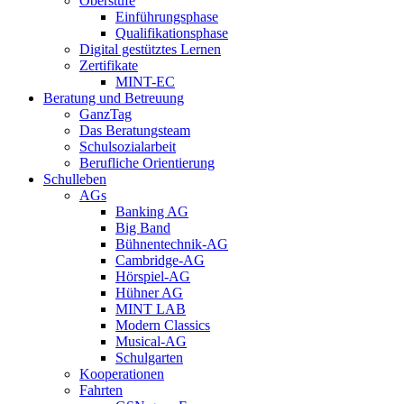
Oberstufe
Einführungsphase
Qualifikationsphase
Digital gestütztes Lernen
Zertifikate
MINT-EC
Beratung und Betreuung
GanzTag
Das Beratungsteam
Schulsozialarbeit
Berufliche Orientierung
Schulleben
AGs
Banking AG
Big Band
Bühnentechnik-AG
Cambridge-AG
Hörspiel-AG
Hühner AG
MINT LAB
Modern Classics
Musical-AG
Schulgarten
Kooperationen
Fahrten