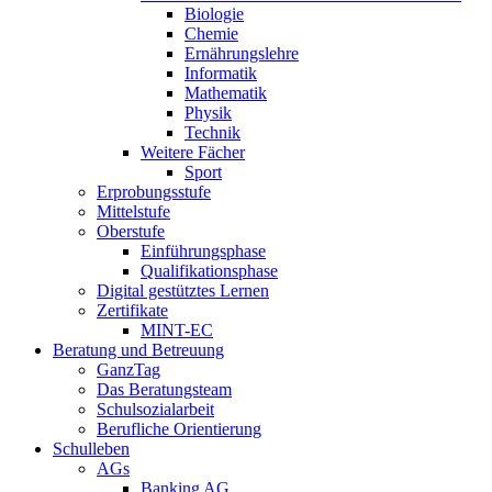
Biologie
Chemie
Ernährungslehre
Informatik
Mathematik
Physik
Technik
Weitere Fächer
Sport
Erprobungsstufe
Mittelstufe
Oberstufe
Einführungsphase
Qualifikationsphase
Digital gestütztes Lernen
Zertifikate
MINT-EC
Beratung und Betreuung
GanzTag
Das Beratungsteam
Schulsozialarbeit
Berufliche Orientierung
Schulleben
AGs
Banking AG