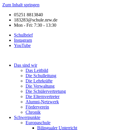
Zum Inhalt springen
05251 8813840
183283@schule.nrw.de
Mon - Fri: 7:30 - 13:30
Schulbrief
Instagram
YouTube
Das sind wir
Das Leitbild
Die Schulleitung
Die Lehrkräfte
Die Verwaltung
Die Schülervertretung
Die Elternvertreter
Alumni-Netzwerk
Förderverein
Chronik
Schwerpunkte
Europaschule
Bilingualer Unterricht