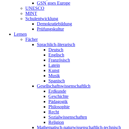
GSN goes Europe
UNESCO
MINT
Schulentwicklung
Demokratiebildung
Prüfungskultur
Lernen
Fächer
Sprachlich-literarisch
Deutsch
Englisch
Französisch
Latein
Kunst
Musik
Spanisch
Gesellschaftswissenschaftlich
Erdkunde
Geschichte
Pädagogik
Philosophie
Recht
Sozialwissenschaften
Religion
Mathematisch-naturwissenschaftlich-technisch