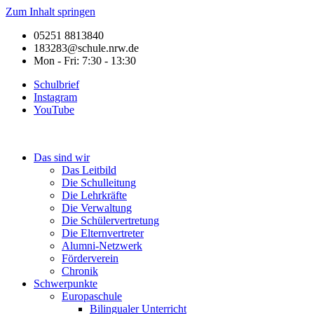
Zum Inhalt springen
05251 8813840
183283@schule.nrw.de
Mon - Fri: 7:30 - 13:30
Schulbrief
Instagram
YouTube
Das sind wir
Das Leitbild
Die Schulleitung
Die Lehrkräfte
Die Verwaltung
Die Schülervertretung
Die Elternvertreter
Alumni-Netzwerk
Förderverein
Chronik
Schwerpunkte
Europaschule
Bilingualer Unterricht