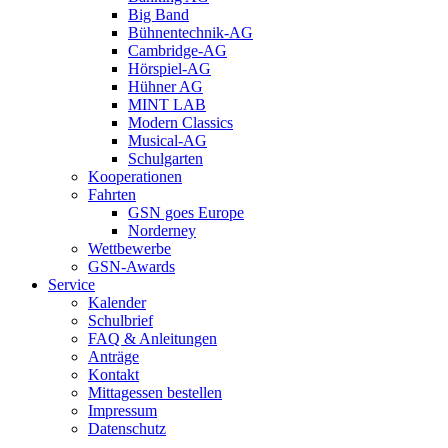
Big Band
Bühnentechnik-AG
Cambridge-AG
Hörspiel-AG
Hühner AG
MINT LAB
Modern Classics
Musical-AG
Schulgarten
Kooperationen
Fahrten
GSN goes Europe
Norderney
Wettbewerbe
GSN-Awards
Service
Kalender
Schulbrief
FAQ & Anleitungen
Anträge
Kontakt
Mittagessen bestellen
Impressum
Datenschutz