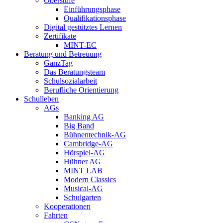
Oberstufe
Einführungsphase
Qualifikationsphase
Digital gestütztes Lernen
Zertifikate
MINT-EC
Beratung und Betreuung
GanzTag
Das Beratungsteam
Schulsozialarbeit
Berufliche Orientierung
Schulleben
AGs
Banking AG
Big Band
Bühnentechnik-AG
Cambridge-AG
Hörspiel-AG
Hühner AG
MINT LAB
Modern Classics
Musical-AG
Schulgarten
Kooperationen
Fahrten