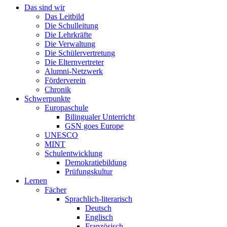
Das sind wir
Das Leitbild
Die Schulleitung
Die Lehrkräfte
Die Verwaltung
Die Schülervertretung
Die Elternvertreter
Alumni-Netzwerk
Förderverein
Chronik
Schwerpunkte
Europaschule
Bilingualer Unterricht
GSN goes Europe
UNESCO
MINT
Schulentwicklung
Demokratiebildung
Prüfungskultur
Lernen
Fächer
Sprachlich-literarisch
Deutsch
Englisch
Französisch