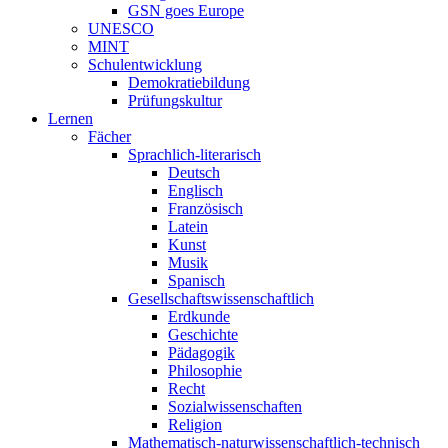
GSN goes Europe
UNESCO
MINT
Schulentwicklung
Demokratiebildung
Prüfungskultur
Lernen
Fächer
Sprachlich-literarisch
Deutsch
Englisch
Französisch
Latein
Kunst
Musik
Spanisch
Gesellschaftswissenschaftlich
Erdkunde
Geschichte
Pädagogik
Philosophie
Recht
Sozialwissenschaften
Religion
Mathematisch-naturwissenschaftlich-technisch