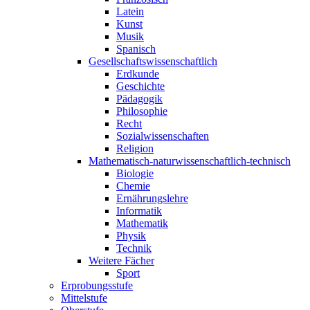
Latein
Kunst
Musik
Spanisch
Gesellschaftswissenschaftlich
Erdkunde
Geschichte
Pädagogik
Philosophie
Recht
Sozialwissenschaften
Religion
Mathematisch-naturwissenschaftlich-technisch
Biologie
Chemie
Ernährungslehre
Informatik
Mathematik
Physik
Technik
Weitere Fächer
Sport
Erprobungsstufe
Mittelstufe