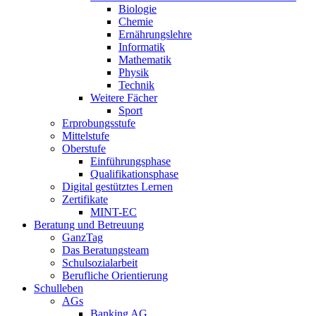
Biologie
Chemie
Ernährungslehre
Informatik
Mathematik
Physik
Technik
Weitere Fächer
Sport
Erprobungsstufe
Mittelstufe
Oberstufe
Einführungsphase
Qualifikationsphase
Digital gestütztes Lernen
Zertifikate
MINT-EC
Beratung und Betreuung
GanzTag
Das Beratungsteam
Schulsozialarbeit
Berufliche Orientierung
Schulleben
AGs
Banking AG