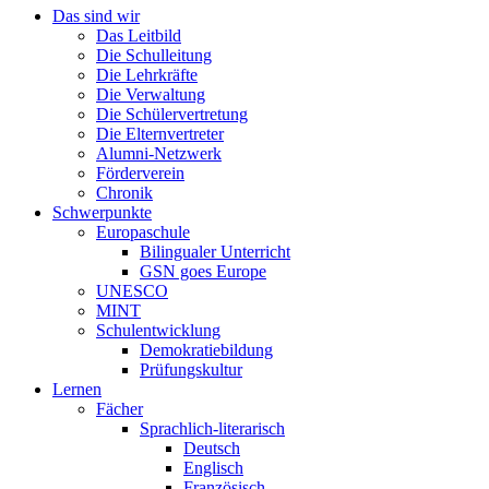
Das sind wir
Das Leitbild
Die Schulleitung
Die Lehrkräfte
Die Verwaltung
Die Schülervertretung
Die Elternvertreter
Alumni-Netzwerk
Förderverein
Chronik
Schwerpunkte
Europaschule
Bilingualer Unterricht
GSN goes Europe
UNESCO
MINT
Schulentwicklung
Demokratiebildung
Prüfungskultur
Lernen
Fächer
Sprachlich-literarisch
Deutsch
Englisch
Französisch