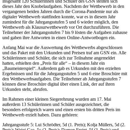
Insgesamt 120 Schülerinnen und Schüler des GSN stellten sich
dieses Jahr den Knobelaufgaben. Nachdem der Wettbewerb in den
vergangenen beiden Jahren durch die Corona-Pandemie nur als
digitaler Wettbewerb stattfinden konnte, war es in diesem Jahr
zumindest für die Jahrgangsstufen 5 und 6 wieder möglich, den
Wettbewerb als Klausurwettbewerb vor Ort durchzuführen. Die
Teilnehmer der Jahrgangsstufen 7 bis 9 lösten die Aufgaben zuhause
und gaben ihre Antworten in einen Online-Antwortbogen ein.
Anfang Mai war die Auswertung des Wettbewerbs abgeschlossen
und das Paket mit den Urkunden und Preisen traf am GSN ein. Alle
Schülerinnen und Schüler, die sich zur Teilnahme angemeldet
hatten, erhielten den „Preis für alle“ – in diesem Jahr ein
„Baumeisterspiel“. Außerdem gab es Urkunden mit den erzielten
Ergebnissen und für die Jahrgangsstufen 5 und 6 eine Broschüre mit
den Wettbewerbsaufgaben. Die Teilnehmer ab Jahrgangsstufen 7
können diese Broschüre digital über einen Link, der auf ihren
Urkunden steht, abrufen.
Im Rahmen einer kleinen Siegerehrung wurden am 17. Mai
außerdem 13 Schülerinnen und Schüler ausgezeichnet, die
besonders erfolgreich waren und einen ersten bis dritten Preis im
Wettbewerb erzielt haben. Dazu gehören:
Jahrgangsstufe 5: Lui Schrödter, 5d (1. Preis); Kolja Müllers, 5d (2.
Preis); Weiqi Cao, 5c (2. Preis); Damon Freint, 5f (3. Preis) und