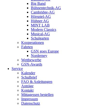
Big Band
Bühnentechnik-AG
Cambridge-AG
Hörspiel-AG
Hühner AG
MINT LAB
Modern Classics
Musical-AG
Schulgarten
Kooperationen
Fahrten
GSN goes Europe
Norderney
Wettbewerbe
GSN-Awards
Service
Kalender
Schulbrief
FAQ & Anleitungen
Anträge
Kontakt
Mittagessen bestellen
Impressum
Datenschutz