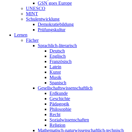
GSN goes Europe
UNESCO
MINT
Schulentwicklung
Demokratiebildung
Prüfungskultur
Lernen
Fächer
Sprachlich-literarisch
Deutsch
Englisch
Französisch
Latein
Kunst
Musik
Spanisch
Gesellschaftswissenschaftlich
Erdkunde
Geschichte
Pädagogik
Philosophie
Recht
Sozialwissenschaften
Religion
Mathematisch-naturwissenschaftlich-technisch