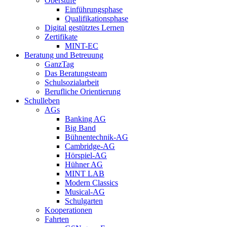
Oberstufe
Einführungsphase
Qualifikationsphase
Digital gestütztes Lernen
Zertifikate
MINT-EC
Beratung und Betreuung
GanzTag
Das Beratungsteam
Schulsozialarbeit
Berufliche Orientierung
Schulleben
AGs
Banking AG
Big Band
Bühnentechnik-AG
Cambridge-AG
Hörspiel-AG
Hühner AG
MINT LAB
Modern Classics
Musical-AG
Schulgarten
Kooperationen
Fahrten