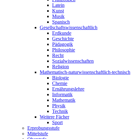
Latein
Kunst
Musik
Spanisch
Gesellschaftswissenschaftlich
Erdkunde
Geschichte
Pädagogik
Philosophie
Recht
Sozialwissenschaften
Religion
Mathematisch-naturwissenschaftlich-technisch
Biologie
Chemie
Ernährungslehre
Informatik
Mathematik
Physik
Technik
Weitere Fächer
Sport
Erprobungsstufe
Mittelstufe