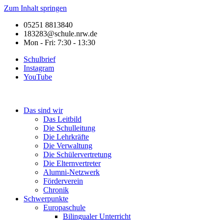
Zum Inhalt springen
05251 8813840
183283@schule.nrw.de
Mon - Fri: 7:30 - 13:30
Schulbrief
Instagram
YouTube
Das sind wir
Das Leitbild
Die Schulleitung
Die Lehrkräfte
Die Verwaltung
Die Schülervertretung
Die Elternvertreter
Alumni-Netzwerk
Förderverein
Chronik
Schwerpunkte
Europaschule
Bilingualer Unterricht