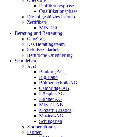
Oberstufe
Einführungsphase
Qualifikationsphase
Digital gestütztes Lernen
Zertifikate
MINT-EC
Beratung und Betreuung
GanzTag
Das Beratungsteam
Schulsozialarbeit
Berufliche Orientierung
Schulleben
AGs
Banking AG
Big Band
Bühnentechnik-AG
Cambridge-AG
Hörspiel-AG
Hühner AG
MINT LAB
Modern Classics
Musical-AG
Schulgarten
Kooperationen
Fahrten