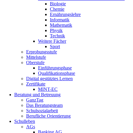
Biologie
Chemie
Ernährungslehre
Informatik
Mathematik
Physik
Technik
Weitere Fächer
Sport
Erprobungsstufe
Mittelstufe
Oberstufe
Einführungsphase
Qualifikationsphase
Digital gestütztes Lernen
Zertifikate
MINT-EC
Beratung und Betreuung
GanzTag
Das Beratungsteam
Schulsozialarbeit
Berufliche Orientierung
Schulleben
AGs
Banking AG