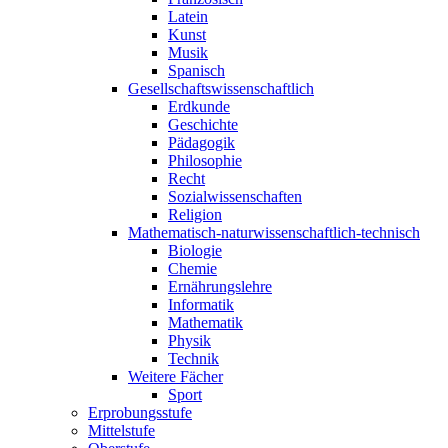
Latein
Kunst
Musik
Spanisch
Gesellschaftswissenschaftlich
Erdkunde
Geschichte
Pädagogik
Philosophie
Recht
Sozialwissenschaften
Religion
Mathematisch-naturwissenschaftlich-technisch
Biologie
Chemie
Ernährungslehre
Informatik
Mathematik
Physik
Technik
Weitere Fächer
Sport
Erprobungsstufe
Mittelstufe