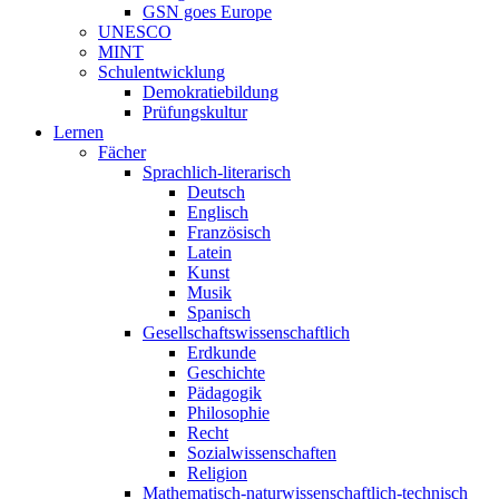
GSN goes Europe
UNESCO
MINT
Schulentwicklung
Demokratiebildung
Prüfungskultur
Lernen
Fächer
Sprachlich-literarisch
Deutsch
Englisch
Französisch
Latein
Kunst
Musik
Spanisch
Gesellschaftswissenschaftlich
Erdkunde
Geschichte
Pädagogik
Philosophie
Recht
Sozialwissenschaften
Religion
Mathematisch-naturwissenschaftlich-technisch