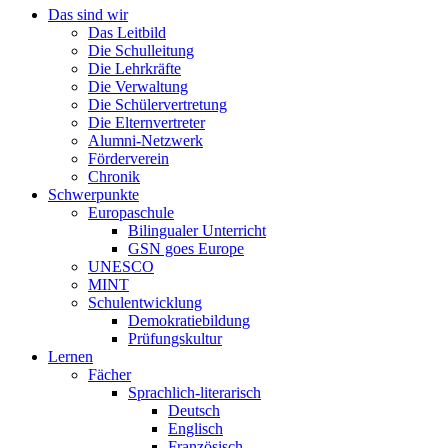
Das sind wir
Das Leitbild
Die Schulleitung
Die Lehrkräfte
Die Verwaltung
Die Schülervertretung
Die Elternvertreter
Alumni-Netzwerk
Förderverein
Chronik
Schwerpunkte
Europaschule
Bilingualer Unterricht
GSN goes Europe
UNESCO
MINT
Schulentwicklung
Demokratiebildung
Prüfungskultur
Lernen
Fächer
Sprachlich-literarisch
Deutsch
Englisch
Französisch