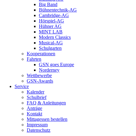
Big Band
Bühnentechnik-AG
Cambridge-AG
Hörspiel-AG
Hühner AG
MINT LAB
Modern Classics
Musical-AG
Schulgarten
Kooperationen
Fahrten
GSN goes Europe
Norderney
Wettbewerbe
GSN-Awards
Service
Kalender
Schulbrief
FAQ & Anleitungen
Anträge
Kontakt
Mittagessen bestellen
Impressum
Datenschutz