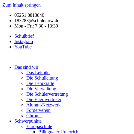
Zum Inhalt springen
05251 8813840
183283@schule.nrw.de
Mon - Fri: 7:30 - 13:30
Schulbrief
Instagram
YouTube
Das sind wir
Das Leitbild
Die Schulleitung
Die Lehrkräfte
Die Verwaltung
Die Schülervertretung
Die Elternvertreter
Alumni-Netzwerk
Förderverein
Chronik
Schwerpunkte
Europaschule
Bilingualer Unterricht