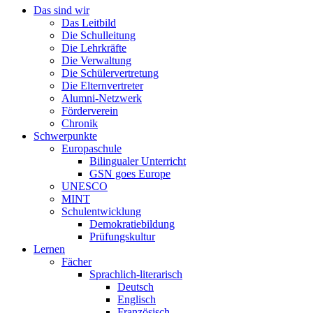
Das sind wir
Das Leitbild
Die Schulleitung
Die Lehrkräfte
Die Verwaltung
Die Schülervertretung
Die Elternvertreter
Alumni-Netzwerk
Förderverein
Chronik
Schwerpunkte
Europaschule
Bilingualer Unterricht
GSN goes Europe
UNESCO
MINT
Schulentwicklung
Demokratiebildung
Prüfungskultur
Lernen
Fächer
Sprachlich-literarisch
Deutsch
Englisch
Französisch