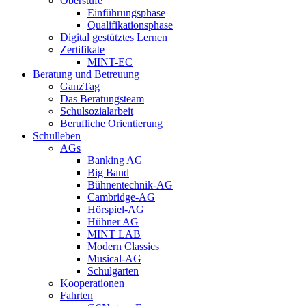
Oberstufe
Einführungsphase
Qualifikationsphase
Digital gestütztes Lernen
Zertifikate
MINT-EC
Beratung und Betreuung
GanzTag
Das Beratungsteam
Schulsozialarbeit
Berufliche Orientierung
Schulleben
AGs
Banking AG
Big Band
Bühnentechnik-AG
Cambridge-AG
Hörspiel-AG
Hühner AG
MINT LAB
Modern Classics
Musical-AG
Schulgarten
Kooperationen
Fahrten