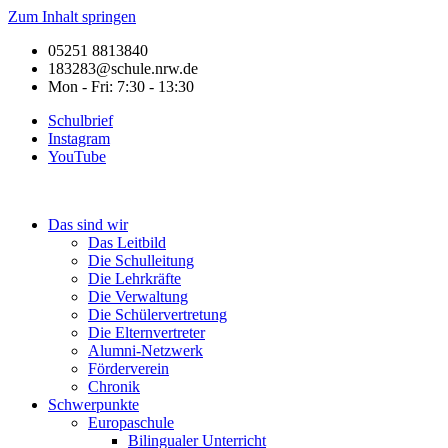
Zum Inhalt springen
05251 8813840
183283@schule.nrw.de
Mon - Fri: 7:30 - 13:30
Schulbrief
Instagram
YouTube
Das sind wir
Das Leitbild
Die Schulleitung
Die Lehrkräfte
Die Verwaltung
Die Schülervertretung
Die Elternvertreter
Alumni-Netzwerk
Förderverein
Chronik
Schwerpunkte
Europaschule
Bilingualer Unterricht