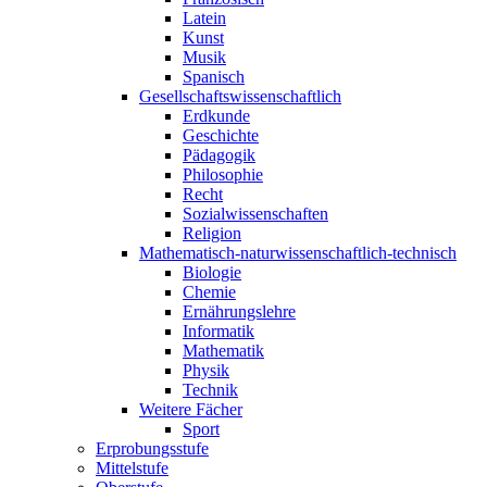
Latein
Kunst
Musik
Spanisch
Gesellschaftswissenschaftlich
Erdkunde
Geschichte
Pädagogik
Philosophie
Recht
Sozialwissenschaften
Religion
Mathematisch-naturwissenschaftlich-technisch
Biologie
Chemie
Ernährungslehre
Informatik
Mathematik
Physik
Technik
Weitere Fächer
Sport
Erprobungsstufe
Mittelstufe