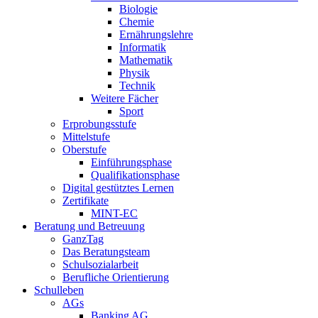
Biologie
Chemie
Ernährungslehre
Informatik
Mathematik
Physik
Technik
Weitere Fächer
Sport
Erprobungsstufe
Mittelstufe
Oberstufe
Einführungsphase
Qualifikationsphase
Digital gestütztes Lernen
Zertifikate
MINT-EC
Beratung und Betreuung
GanzTag
Das Beratungsteam
Schulsozialarbeit
Berufliche Orientierung
Schulleben
AGs
Banking AG