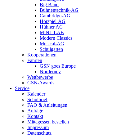
Big Band
Bühnentechnik-AG
Cambridge-AG
Hörspiel-AG
Hühner AG
MINT LAB
Modern Classics
Musical-AG
Schulgarten
Kooperationen
Fahrten
GSN goes Europe
Norderney
Wettbewerbe
GSN-Awards
Service
Kalender
Schulbrief
FAQ & Anleitungen
Anträge
Kontakt
Mittagessen bestellen
Impressum
Datenschutz