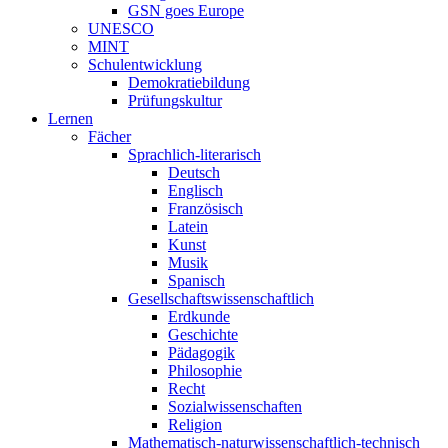
GSN goes Europe
UNESCO
MINT
Schulentwicklung
Demokratiebildung
Prüfungskultur
Lernen
Fächer
Sprachlich-literarisch
Deutsch
Englisch
Französisch
Latein
Kunst
Musik
Spanisch
Gesellschaftswissenschaftlich
Erdkunde
Geschichte
Pädagogik
Philosophie
Recht
Sozialwissenschaften
Religion
Mathematisch-naturwissenschaftlich-technisch