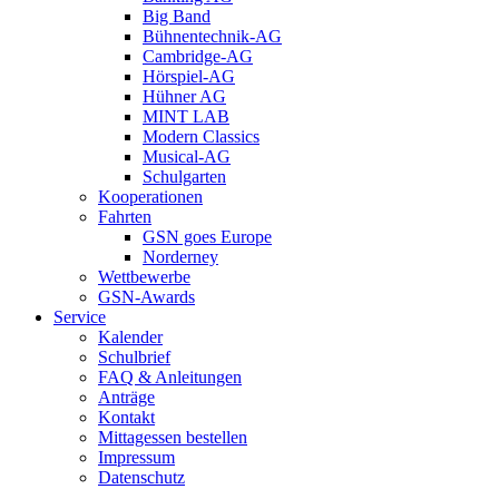
Big Band
Bühnentechnik-AG
Cambridge-AG
Hörspiel-AG
Hühner AG
MINT LAB
Modern Classics
Musical-AG
Schulgarten
Kooperationen
Fahrten
GSN goes Europe
Norderney
Wettbewerbe
GSN-Awards
Service
Kalender
Schulbrief
FAQ & Anleitungen
Anträge
Kontakt
Mittagessen bestellen
Impressum
Datenschutz