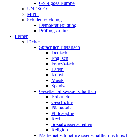
GSN goes Europe
UNESCO
MINT
Schulentwicklung
Demokratiebildung
Prüfungskultur
Lernen
Fächer
Sprachlich-literarisch
Deutsch
Englisch
Französisch
Latein
Kunst
Musik
Spanisch
Gesellschaftswissenschaftlich
Erdkunde
Geschichte
Pädagogik
Philosophie
Recht
Sozialwissenschaften
Religion
Mathematisch-naturwissenschaftlich-technisch