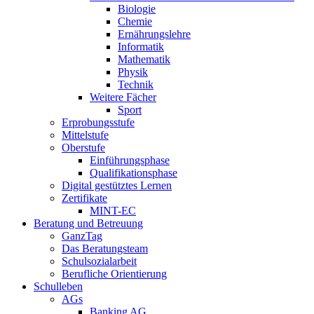
Biologie
Chemie
Ernährungslehre
Informatik
Mathematik
Physik
Technik
Weitere Fächer
Sport
Erprobungsstufe
Mittelstufe
Oberstufe
Einführungsphase
Qualifikationsphase
Digital gestütztes Lernen
Zertifikate
MINT-EC
Beratung und Betreuung
GanzTag
Das Beratungsteam
Schulsozialarbeit
Berufliche Orientierung
Schulleben
AGs
Banking AG