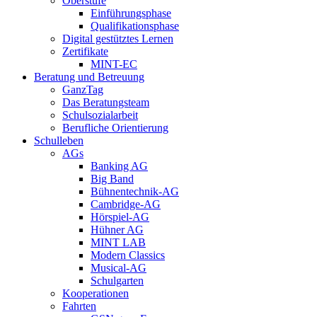
Oberstufe
Einführungsphase
Qualifikationsphase
Digital gestütztes Lernen
Zertifikate
MINT-EC
Beratung und Betreuung
GanzTag
Das Beratungsteam
Schulsozialarbeit
Berufliche Orientierung
Schulleben
AGs
Banking AG
Big Band
Bühnentechnik-AG
Cambridge-AG
Hörspiel-AG
Hühner AG
MINT LAB
Modern Classics
Musical-AG
Schulgarten
Kooperationen
Fahrten