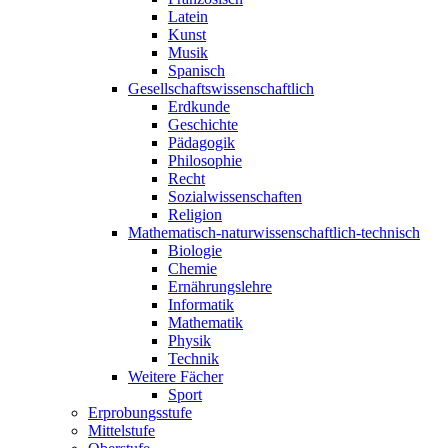
Latein
Kunst
Musik
Spanisch
Gesellschaftswissenschaftlich
Erdkunde
Geschichte
Pädagogik
Philosophie
Recht
Sozialwissenschaften
Religion
Mathematisch-naturwissenschaftlich-technisch
Biologie
Chemie
Ernährungslehre
Informatik
Mathematik
Physik
Technik
Weitere Fächer
Sport
Erprobungsstufe
Mittelstufe