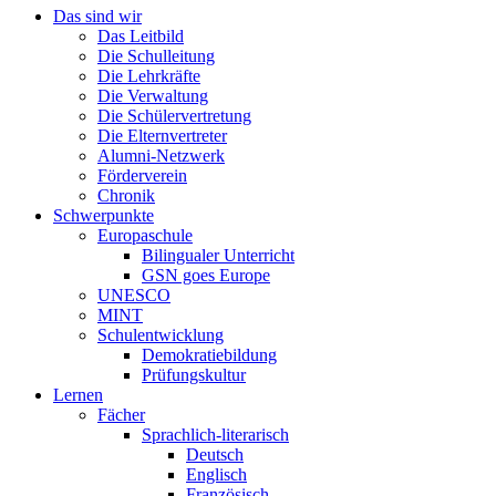
Das sind wir
Das Leitbild
Die Schulleitung
Die Lehrkräfte
Die Verwaltung
Die Schülervertretung
Die Elternvertreter
Alumni-Netzwerk
Förderverein
Chronik
Schwerpunkte
Europaschule
Bilingualer Unterricht
GSN goes Europe
UNESCO
MINT
Schulentwicklung
Demokratiebildung
Prüfungskultur
Lernen
Fächer
Sprachlich-literarisch
Deutsch
Englisch
Französisch