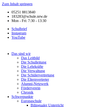
Zum Inhalt springen
05251 8813840
183283@schule.nrw.de
Mon - Fri: 7:30 - 13:30
Schulbrief
Instagram
YouTube
Das sind wir
Das Leitbild
Die Schulleitung
Die Lehrkräfte
Die Verwaltung
Die Schülervertretung
Die Elternvertreter
Alumni-Netzwerk
Förderverein
Chronik
Schwerpunkte
Europaschule
Bilingualer Unterricht