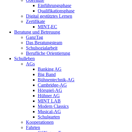
Oberstufe
Einführungsphase
Qualifikationsphase
Digital gestütztes Lernen
Zertifikate
MINT-EC
Beratung und Betreuung
GanzTag
Das Beratungsteam
Schulsozialarbeit
Berufliche Orientierung
Schulleben
AGs
Banking AG
Big Band
Bühnentechnik-AG
Cambridge-AG
Hörspiel-AG
Hühner AG
MINT LAB
Modern Classics
Musical-AG
Schulgarten
Kooperationen
Fahrten