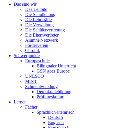
Das sind wir
Das Leitbild
Die Schulleitung
Die Lehrkräfte
Die Verwaltung
Die Schülervertretung
Die Elternvertreter
Alumni-Netzwerk
Förderverein
Chronik
Schwerpunkte
Europaschule
Bilingualer Unterricht
GSN goes Europe
UNESCO
MINT
Schulentwicklung
Demokratiebildung
Prüfungskultur
Lernen
Fächer
Sprachlich-literarisch
Deutsch
Englisch
Französisch