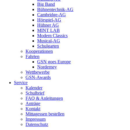
Big Band
Bühnentechnik-AG
Cambridge-AG
Hörspiel-AG
Hühner AG
MINT LAB
Modern Classics
Musical-AG
Schulgarten
Kooperationen
Fahrten
GSN goes Europe
Norderney
Wettbewerbe
GSN-Awards
Service
Kalender
Schulbrief
FAQ & Anleitungen
Anträge
Kontakt
Mittagessen bestellen
Impressum
Datenschutz