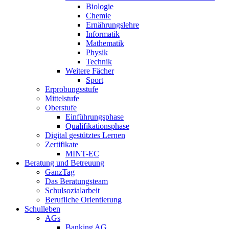
Biologie
Chemie
Ernährungslehre
Informatik
Mathematik
Physik
Technik
Weitere Fächer
Sport
Erprobungsstufe
Mittelstufe
Oberstufe
Einführungsphase
Qualifikationsphase
Digital gestütztes Lernen
Zertifikate
MINT-EC
Beratung und Betreuung
GanzTag
Das Beratungsteam
Schulsozialarbeit
Berufliche Orientierung
Schulleben
AGs
Banking AG