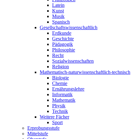
Latein
Kunst
Musik
Spanisch
Gesellschaftswissenschaftlich
Erdkunde
Geschichte
Pädagogik
Philosophie
Recht
Sozialwissenschaften
Religion
Mathematisch-naturwissenschaftlich-technisch
Biologie
Chemie
Ernährungslehre
Informatik
Mathematik
Physik
Technik
Weitere Fächer
Sport
Erprobungsstufe
Mittelstufe