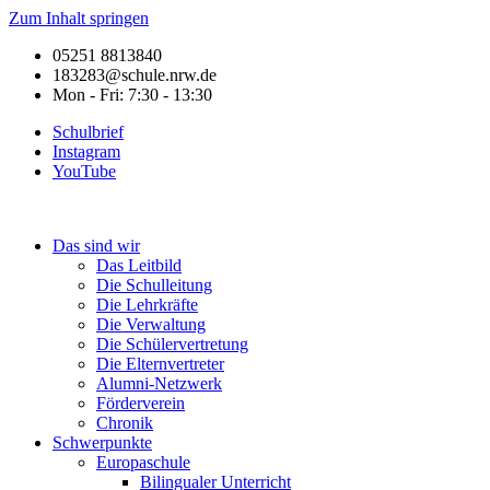
Zum Inhalt springen
05251 8813840
183283@schule.nrw.de
Mon - Fri: 7:30 - 13:30
Schulbrief
Instagram
YouTube
Das sind wir
Das Leitbild
Die Schulleitung
Die Lehrkräfte
Die Verwaltung
Die Schülervertretung
Die Elternvertreter
Alumni-Netzwerk
Förderverein
Chronik
Schwerpunkte
Europaschule
Bilingualer Unterricht