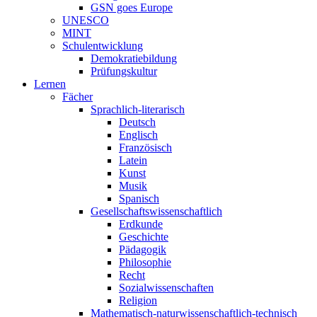
GSN goes Europe
UNESCO
MINT
Schulentwicklung
Demokratiebildung
Prüfungskultur
Lernen
Fächer
Sprachlich-literarisch
Deutsch
Englisch
Französisch
Latein
Kunst
Musik
Spanisch
Gesellschaftswissenschaftlich
Erdkunde
Geschichte
Pädagogik
Philosophie
Recht
Sozialwissenschaften
Religion
Mathematisch-naturwissenschaftlich-technisch