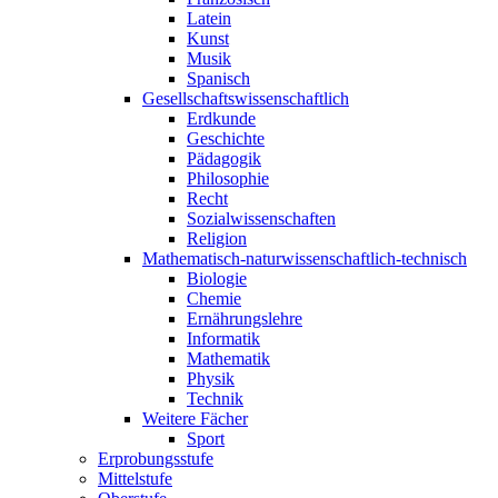
Latein
Kunst
Musik
Spanisch
Gesellschaftswissenschaftlich
Erdkunde
Geschichte
Pädagogik
Philosophie
Recht
Sozialwissenschaften
Religion
Mathematisch-naturwissenschaftlich-technisch
Biologie
Chemie
Ernährungslehre
Informatik
Mathematik
Physik
Technik
Weitere Fächer
Sport
Erprobungsstufe
Mittelstufe