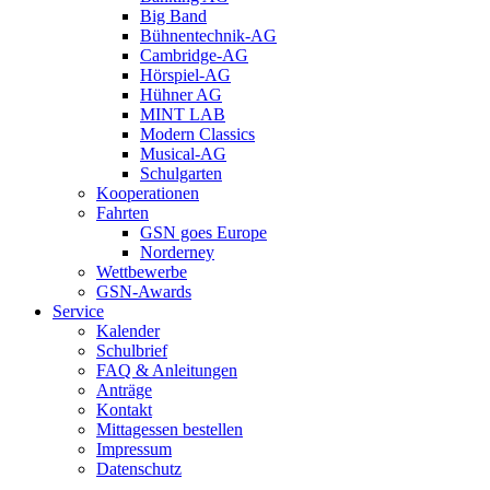
Big Band
Bühnentechnik-AG
Cambridge-AG
Hörspiel-AG
Hühner AG
MINT LAB
Modern Classics
Musical-AG
Schulgarten
Kooperationen
Fahrten
GSN goes Europe
Norderney
Wettbewerbe
GSN-Awards
Service
Kalender
Schulbrief
FAQ & Anleitungen
Anträge
Kontakt
Mittagessen bestellen
Impressum
Datenschutz