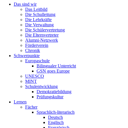
Das sind wir
Das Leitbild
Die Schulleitung
Die Lehrkräfte
Die Verwaltung
Die Schülervertretung
Die Elternvertreter
Alumni-Netzwerk
Förderverein
Chronik
Schwerpunkte
Europaschule
Bilingualer Unterricht
GSN goes Europe
UNESCO
MINT
Schulentwicklung
Demokratiebildung
Prüfungskultur
Lernen
Fächer
Sprachlich-literarisch
Deutsch
Englisch
Französisch