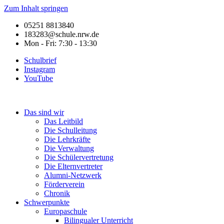
Zum Inhalt springen
05251 8813840
183283@schule.nrw.de
Mon - Fri: 7:30 - 13:30
Schulbrief
Instagram
YouTube
Das sind wir
Das Leitbild
Die Schulleitung
Die Lehrkräfte
Die Verwaltung
Die Schülervertretung
Die Elternvertreter
Alumni-Netzwerk
Förderverein
Chronik
Schwerpunkte
Europaschule
Bilingualer Unterricht