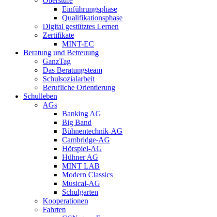
Oberstufe
Einführungsphase
Qualifikationsphase
Digital gestütztes Lernen
Zertifikate
MINT-EC
Beratung und Betreuung
GanzTag
Das Beratungsteam
Schulsozialarbeit
Berufliche Orientierung
Schulleben
AGs
Banking AG
Big Band
Bühnentechnik-AG
Cambridge-AG
Hörspiel-AG
Hühner AG
MINT LAB
Modern Classics
Musical-AG
Schulgarten
Kooperationen
Fahrten