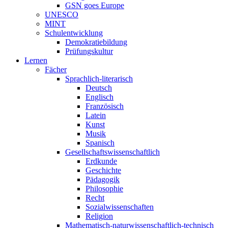
GSN goes Europe
UNESCO
MINT
Schulentwicklung
Demokratiebildung
Prüfungskultur
Lernen
Fächer
Sprachlich-literarisch
Deutsch
Englisch
Französisch
Latein
Kunst
Musik
Spanisch
Gesellschaftswissenschaftlich
Erdkunde
Geschichte
Pädagogik
Philosophie
Recht
Sozialwissenschaften
Religion
Mathematisch-naturwissenschaftlich-technisch