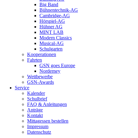
Big Band
Bühnentechnik-AG
Cambridge-AG
Hörspiel-AG
Hühner AG
MINT LAB
Modern Classics
Musical-AG
Schulgarten
Kooperationen
Fahrten
GSN goes Europe
Norderney
Wettbewerbe
GSN-Awards
Service
Kalender
Schulbrief
FAQ & Anleitungen
Anträge
Kontakt
Mittagessen bestellen
Impressum
Datenschutz