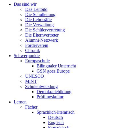
Das sind wir
Das Leitbild
Die Schulleitung
Die Lehrkräfte
Die Verwaltung
Die Schülervertretung
Die Elternvertreter
Alumni-Netzwerk
Förderverein
Chronik
Schwerpunkte
Europaschule
Bilingualer Unterricht
GSN goes Europe
UNESCO
MINT
Schulentwicklung
Demokratiebildung
Prüfungskultur
Lernen
Fächer
Sprachlich-literarisch
Deutsch
Englisch
Französisch