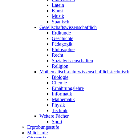
Latein
Kunst
Musik
Spanisch
Gesellschaftswissenschaftlich
Erdkunde
Geschichte
Pädagogik
Philosophie
Recht
Sozialwissenschaften
Religion
Mathematisch-naturwissenschaftlich-technisch
Biologie
Chemie
Ernährungslehre
Informatik
Mathematik
Physik
Technik
Weitere Fächer
Sport
Erprobungsstufe
Mittelstufe