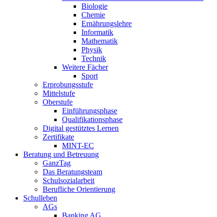
Biologie
Chemie
Ernährungslehre
Informatik
Mathematik
Physik
Technik
Weitere Fächer
Sport
Erprobungsstufe
Mittelstufe
Oberstufe
Einführungsphase
Qualifikationsphase
Digital gestütztes Lernen
Zertifikate
MINT-EC
Beratung und Betreuung
GanzTag
Das Beratungsteam
Schulsozialarbeit
Berufliche Orientierung
Schulleben
AGs
Banking AG