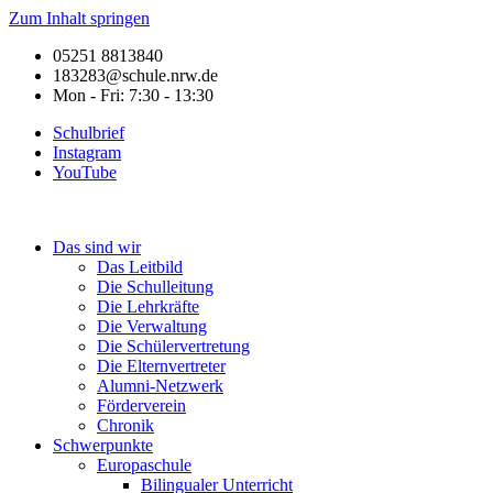
Zum Inhalt springen
05251 8813840
183283@schule.nrw.de
Mon - Fri: 7:30 - 13:30
Schulbrief
Instagram
YouTube
Das sind wir
Das Leitbild
Die Schulleitung
Die Lehrkräfte
Die Verwaltung
Die Schülervertretung
Die Elternvertreter
Alumni-Netzwerk
Förderverein
Chronik
Schwerpunkte
Europaschule
Bilingualer Unterricht