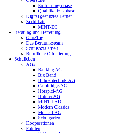
Oberstufe
Einführungsphase
Qualifikationsphase
Digital gestütztes Lernen
Zertifikate
MINT-EC
Beratung und Betreuung
GanzTag
Das Beratungsteam
Schulsozialarbeit
Berufliche Orientierung
Schulleben
AGs
Banking AG
Big Band
Bühnentechnik-AG
Cambridge-AG
Hörspiel-AG
Hühner AG
MINT LAB
Modern Classics
Musical-AG
Schulgarten
Kooperationen
Fahrten