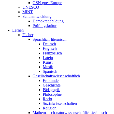
GSN goes Europe
UNESCO
MINT
Schulentwicklung
Demokratiebildung
Prüfungskultur
Lernen
Fächer
Sprachlich-literarisch
Deutsch
Englisch
Französisch
Latein
Kunst
Musik
Spanisch
Gesellschaftswissenschaftlich
Erdkunde
Geschichte
Pädagogik
Philosophie
Recht
Sozialwissenschaften
Religion
Mathematisch-naturwissenschaftlich-technisch