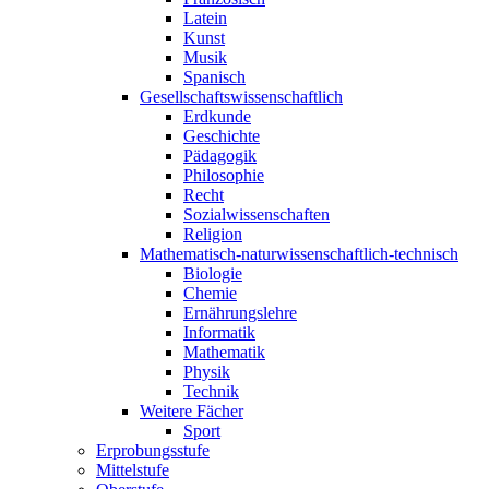
Latein
Kunst
Musik
Spanisch
Gesellschaftswissenschaftlich
Erdkunde
Geschichte
Pädagogik
Philosophie
Recht
Sozialwissenschaften
Religion
Mathematisch-naturwissenschaftlich-technisch
Biologie
Chemie
Ernährungslehre
Informatik
Mathematik
Physik
Technik
Weitere Fächer
Sport
Erprobungsstufe
Mittelstufe