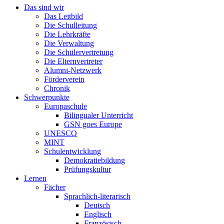
Das sind wir
Das Leitbild
Die Schulleitung
Die Lehrkräfte
Die Verwaltung
Die Schülervertretung
Die Elternvertreter
Alumni-Netzwerk
Förderverein
Chronik
Schwerpunkte
Europaschule
Bilingualer Unterricht
GSN goes Europe
UNESCO
MINT
Schulentwicklung
Demokratiebildung
Prüfungskultur
Lernen
Fächer
Sprachlich-literarisch
Deutsch
Englisch
Französisch