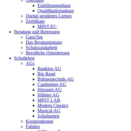
Oberstufe
Einführungsphase
Qualifikationsphase
Digital gestütztes Lernen
Zertifikate
MINT-EC
Beratung und Betreuung
GanzTag
Das Beratungsteam
Schulsozialarbeit
Berufliche Orientierung
Schulleben
AGs
Banking AG
Big Band
Bühnentechnik-AG
Cambridge-AG
Hörspiel-AG
Hühner AG
MINT LAB
Modern Classics
Musical-AG
Schulgarten
Kooperationen
Fahrten