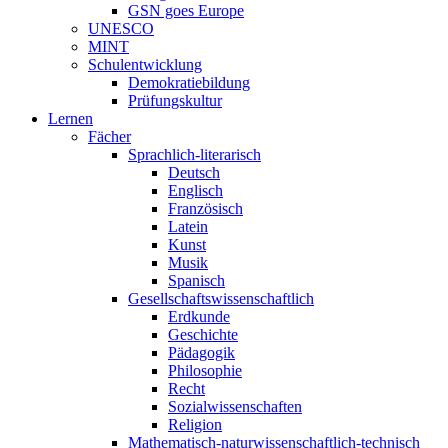
GSN goes Europe
UNESCO
MINT
Schulentwicklung
Demokratiebildung
Prüfungskultur
Lernen
Fächer
Sprachlich-literarisch
Deutsch
Englisch
Französisch
Latein
Kunst
Musik
Spanisch
Gesellschaftswissenschaftlich
Erdkunde
Geschichte
Pädagogik
Philosophie
Recht
Sozialwissenschaften
Religion
Mathematisch-naturwissenschaftlich-technisch