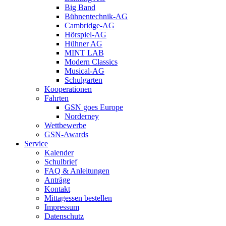
Big Band
Bühnentechnik-AG
Cambridge-AG
Hörspiel-AG
Hühner AG
MINT LAB
Modern Classics
Musical-AG
Schulgarten
Kooperationen
Fahrten
GSN goes Europe
Norderney
Wettbewerbe
GSN-Awards
Service
Kalender
Schulbrief
FAQ & Anleitungen
Anträge
Kontakt
Mittagessen bestellen
Impressum
Datenschutz