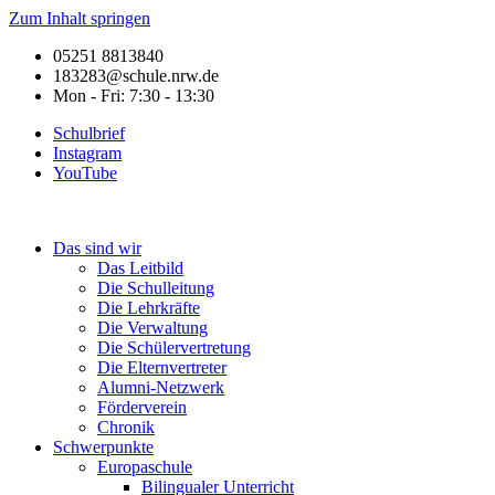
Zum Inhalt springen
05251 8813840
183283@schule.nrw.de
Mon - Fri: 7:30 - 13:30
Schulbrief
Instagram
YouTube
Das sind wir
Das Leitbild
Die Schulleitung
Die Lehrkräfte
Die Verwaltung
Die Schülervertretung
Die Elternvertreter
Alumni-Netzwerk
Förderverein
Chronik
Schwerpunkte
Europaschule
Bilingualer Unterricht