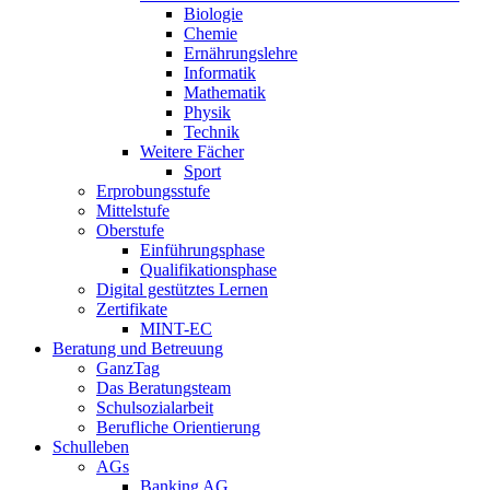
Biologie
Chemie
Ernährungslehre
Informatik
Mathematik
Physik
Technik
Weitere Fächer
Sport
Erprobungsstufe
Mittelstufe
Oberstufe
Einführungsphase
Qualifikationsphase
Digital gestütztes Lernen
Zertifikate
MINT-EC
Beratung und Betreuung
GanzTag
Das Beratungsteam
Schulsozialarbeit
Berufliche Orientierung
Schulleben
AGs
Banking AG