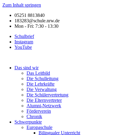
Zum Inhalt springen
05251 8813840
183283@schule.nrw.de
Mon - Fri: 7:30 - 13:30
Schulbrief
Instagram
YouTube
Das sind wir
Das Leitbild
Die Schulleitung
Die Lehrkräfte
Die Verwaltung
Die Schülervertretung
Die Elternvertreter
Alumni-Netzwerk
Förderverein
Chronik
Schwerpunkte
Europaschule
Bilingualer Unterricht