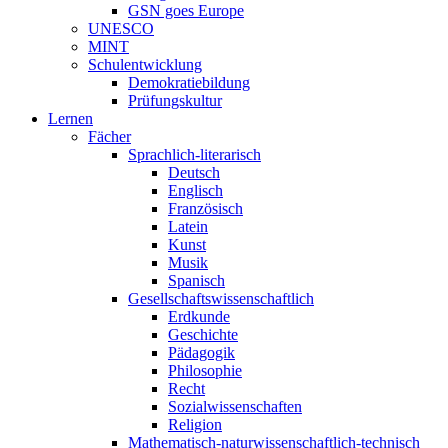
GSN goes Europe
UNESCO
MINT
Schulentwicklung
Demokratiebildung
Prüfungskultur
Lernen
Fächer
Sprachlich-literarisch
Deutsch
Englisch
Französisch
Latein
Kunst
Musik
Spanisch
Gesellschaftswissenschaftlich
Erdkunde
Geschichte
Pädagogik
Philosophie
Recht
Sozialwissenschaften
Religion
Mathematisch-naturwissenschaftlich-technisch