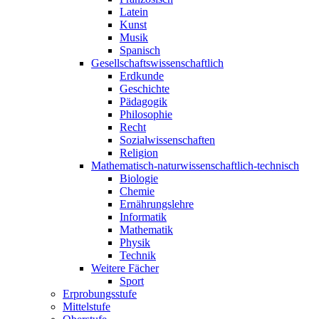
Latein
Kunst
Musik
Spanisch
Gesellschaftswissenschaftlich
Erdkunde
Geschichte
Pädagogik
Philosophie
Recht
Sozialwissenschaften
Religion
Mathematisch-naturwissenschaftlich-technisch
Biologie
Chemie
Ernährungslehre
Informatik
Mathematik
Physik
Technik
Weitere Fächer
Sport
Erprobungsstufe
Mittelstufe