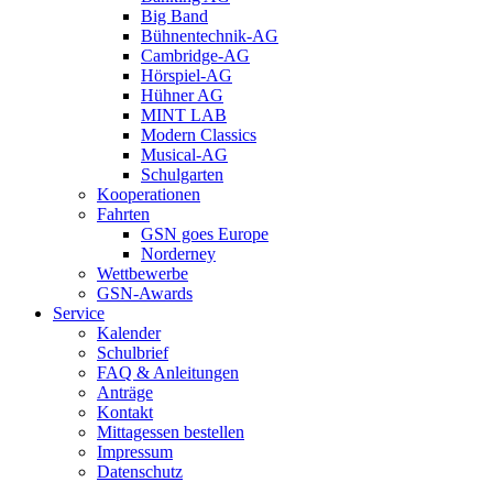
Big Band
Bühnentechnik-AG
Cambridge-AG
Hörspiel-AG
Hühner AG
MINT LAB
Modern Classics
Musical-AG
Schulgarten
Kooperationen
Fahrten
GSN goes Europe
Norderney
Wettbewerbe
GSN-Awards
Service
Kalender
Schulbrief
FAQ & Anleitungen
Anträge
Kontakt
Mittagessen bestellen
Impressum
Datenschutz