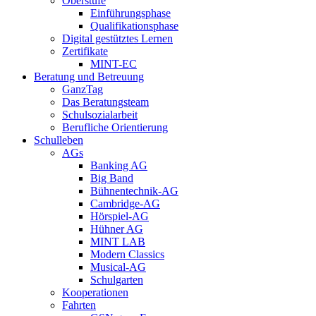
Oberstufe
Einführungsphase
Qualifikationsphase
Digital gestütztes Lernen
Zertifikate
MINT-EC
Beratung und Betreuung
GanzTag
Das Beratungsteam
Schulsozialarbeit
Berufliche Orientierung
Schulleben
AGs
Banking AG
Big Band
Bühnentechnik-AG
Cambridge-AG
Hörspiel-AG
Hühner AG
MINT LAB
Modern Classics
Musical-AG
Schulgarten
Kooperationen
Fahrten