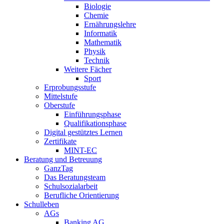
Biologie
Chemie
Ernährungslehre
Informatik
Mathematik
Physik
Technik
Weitere Fächer
Sport
Erprobungsstufe
Mittelstufe
Oberstufe
Einführungsphase
Qualifikationsphase
Digital gestütztes Lernen
Zertifikate
MINT-EC
Beratung und Betreuung
GanzTag
Das Beratungsteam
Schulsozialarbeit
Berufliche Orientierung
Schulleben
AGs
Banking AG