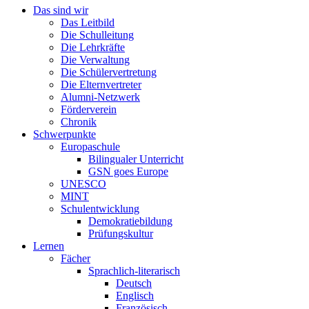
Das sind wir
Das Leitbild
Die Schulleitung
Die Lehrkräfte
Die Verwaltung
Die Schülervertretung
Die Elternvertreter
Alumni-Netzwerk
Förderverein
Chronik
Schwerpunkte
Europaschule
Bilingualer Unterricht
GSN goes Europe
UNESCO
MINT
Schulentwicklung
Demokratiebildung
Prüfungskultur
Lernen
Fächer
Sprachlich-literarisch
Deutsch
Englisch
Französisch