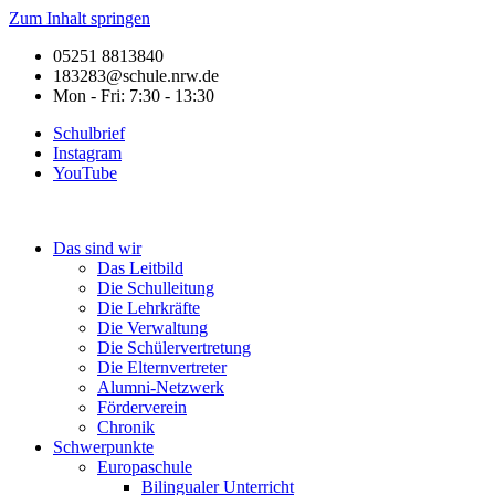
Zum Inhalt springen
05251 8813840
183283@schule.nrw.de
Mon - Fri: 7:30 - 13:30
Schulbrief
Instagram
YouTube
Das sind wir
Das Leitbild
Die Schulleitung
Die Lehrkräfte
Die Verwaltung
Die Schülervertretung
Die Elternvertreter
Alumni-Netzwerk
Förderverein
Chronik
Schwerpunkte
Europaschule
Bilingualer Unterricht