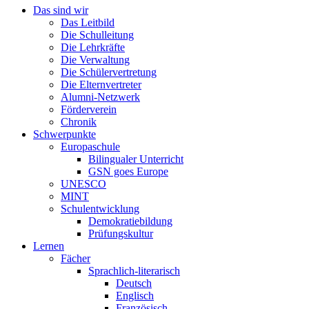
Das sind wir
Das Leitbild
Die Schulleitung
Die Lehrkräfte
Die Verwaltung
Die Schülervertretung
Die Elternvertreter
Alumni-Netzwerk
Förderverein
Chronik
Schwerpunkte
Europaschule
Bilingualer Unterricht
GSN goes Europe
UNESCO
MINT
Schulentwicklung
Demokratiebildung
Prüfungskultur
Lernen
Fächer
Sprachlich-literarisch
Deutsch
Englisch
Französisch