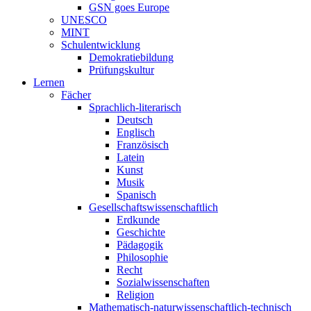
GSN goes Europe
UNESCO
MINT
Schulentwicklung
Demokratiebildung
Prüfungskultur
Lernen
Fächer
Sprachlich-literarisch
Deutsch
Englisch
Französisch
Latein
Kunst
Musik
Spanisch
Gesellschaftswissenschaftlich
Erdkunde
Geschichte
Pädagogik
Philosophie
Recht
Sozialwissenschaften
Religion
Mathematisch-naturwissenschaftlich-technisch