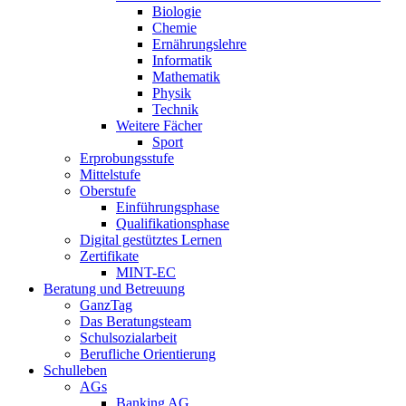
Biologie
Chemie
Ernährungslehre
Informatik
Mathematik
Physik
Technik
Weitere Fächer
Sport
Erprobungsstufe
Mittelstufe
Oberstufe
Einführungsphase
Qualifikationsphase
Digital gestütztes Lernen
Zertifikate
MINT-EC
Beratung und Betreuung
GanzTag
Das Beratungsteam
Schulsozialarbeit
Berufliche Orientierung
Schulleben
AGs
Banking AG