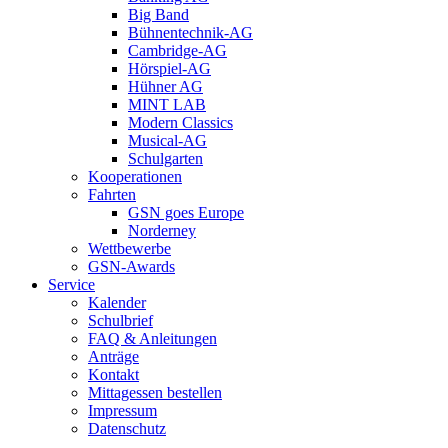
Big Band
Bühnentechnik-AG
Cambridge-AG
Hörspiel-AG
Hühner AG
MINT LAB
Modern Classics
Musical-AG
Schulgarten
Kooperationen
Fahrten
GSN goes Europe
Norderney
Wettbewerbe
GSN-Awards
Service
Kalender
Schulbrief
FAQ & Anleitungen
Anträge
Kontakt
Mittagessen bestellen
Impressum
Datenschutz