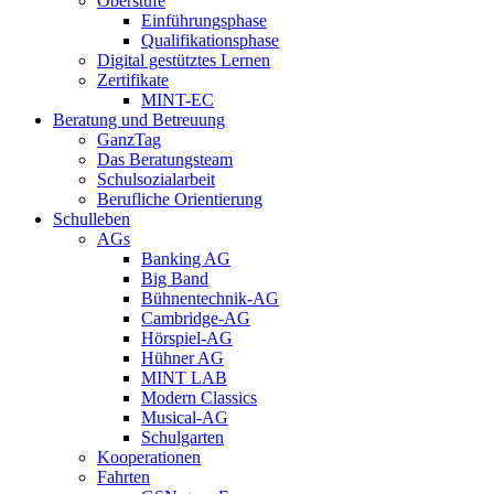
Oberstufe
Einführungsphase
Qualifikationsphase
Digital gestütztes Lernen
Zertifikate
MINT-EC
Beratung und Betreuung
GanzTag
Das Beratungsteam
Schulsozialarbeit
Berufliche Orientierung
Schulleben
AGs
Banking AG
Big Band
Bühnentechnik-AG
Cambridge-AG
Hörspiel-AG
Hühner AG
MINT LAB
Modern Classics
Musical-AG
Schulgarten
Kooperationen
Fahrten