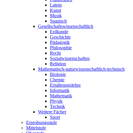
Latein
Kunst
Musik
Spanisch
Gesellschaftswissenschaftlich
Erdkunde
Geschichte
Pädagogik
Philosophie
Recht
Sozialwissenschaften
Religion
Mathematisch-naturwissenschaftlich-technisch
Biologie
Chemie
Ernährungslehre
Informatik
Mathematik
Physik
Technik
Weitere Fächer
Sport
Erprobungsstufe
Mittelstufe