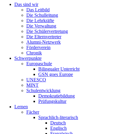
Das sind wir
Das Leitbild
Die Schulleitung
Die Lehrkräfte
Die Verwaltung
Die Schülervertretung
Die Elternvertreter
Alumni-Netzwerk
Förderverein
Chronik
Schwerpunkte
Europaschule
Bilingualer Unterricht
GSN goes Europe
UNESCO
MINT
Schulentwicklung
Demokratiebildung
Prüfungskultur
Lernen
Fächer
Sprachlich-literarisch
Deutsch
Englisch
Französisch