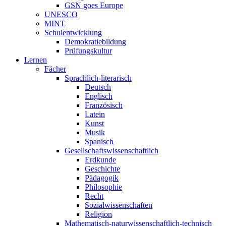
GSN goes Europe
UNESCO
MINT
Schulentwicklung
Demokratiebildung
Prüfungskultur
Lernen
Fächer
Sprachlich-literarisch
Deutsch
Englisch
Französisch
Latein
Kunst
Musik
Spanisch
Gesellschaftswissenschaftlich
Erdkunde
Geschichte
Pädagogik
Philosophie
Recht
Sozialwissenschaften
Religion
Mathematisch-naturwissenschaftlich-technisch