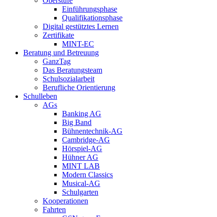
Oberstufe
Einführungsphase
Qualifikationsphase
Digital gestütztes Lernen
Zertifikate
MINT-EC
Beratung und Betreuung
GanzTag
Das Beratungsteam
Schulsozialarbeit
Berufliche Orientierung
Schulleben
AGs
Banking AG
Big Band
Bühnentechnik-AG
Cambridge-AG
Hörspiel-AG
Hühner AG
MINT LAB
Modern Classics
Musical-AG
Schulgarten
Kooperationen
Fahrten