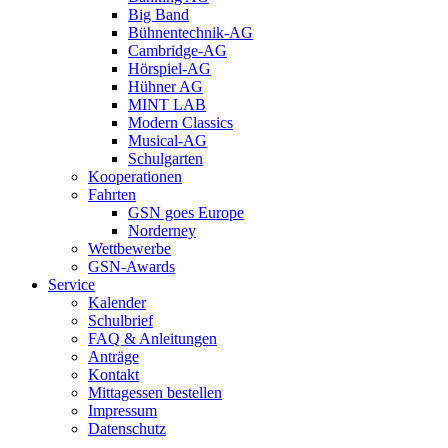
Big Band
Bühnentechnik-AG
Cambridge-AG
Hörspiel-AG
Hühner AG
MINT LAB
Modern Classics
Musical-AG
Schulgarten
Kooperationen
Fahrten
GSN goes Europe
Norderney
Wettbewerbe
GSN-Awards
Service
Kalender
Schulbrief
FAQ & Anleitungen
Anträge
Kontakt
Mittagessen bestellen
Impressum
Datenschutz