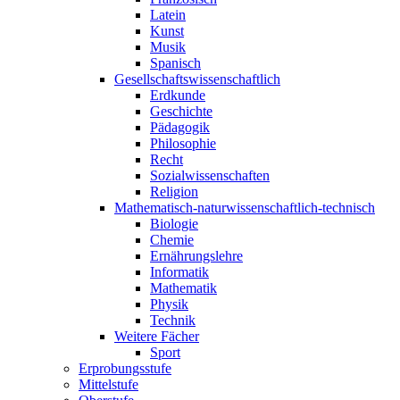
Latein
Kunst
Musik
Spanisch
Gesellschaftswissenschaftlich
Erdkunde
Geschichte
Pädagogik
Philosophie
Recht
Sozialwissenschaften
Religion
Mathematisch-naturwissenschaftlich-technisch
Biologie
Chemie
Ernährungslehre
Informatik
Mathematik
Physik
Technik
Weitere Fächer
Sport
Erprobungsstufe
Mittelstufe