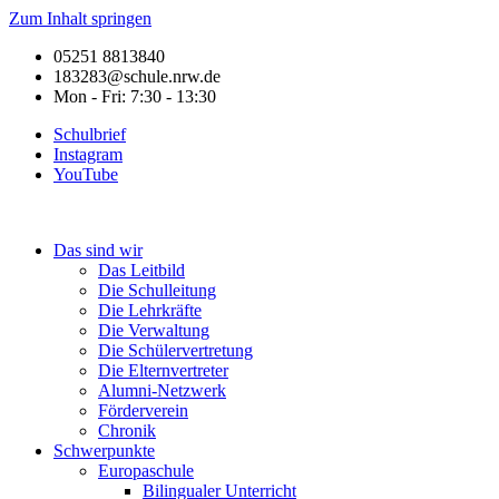
Zum Inhalt springen
05251 8813840
183283@schule.nrw.de
Mon - Fri: 7:30 - 13:30
Schulbrief
Instagram
YouTube
Das sind wir
Das Leitbild
Die Schulleitung
Die Lehrkräfte
Die Verwaltung
Die Schülervertretung
Die Elternvertreter
Alumni-Netzwerk
Förderverein
Chronik
Schwerpunkte
Europaschule
Bilingualer Unterricht