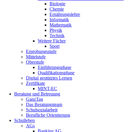
Biologie
Chemie
Ernährungslehre
Informatik
Mathematik
Physik
Technik
Weitere Fächer
Sport
Erprobungsstufe
Mittelstufe
Oberstufe
Einführungsphase
Qualifikationsphase
Digital gestütztes Lernen
Zertifikate
MINT-EC
Beratung und Betreuung
GanzTag
Das Beratungsteam
Schulsozialarbeit
Berufliche Orientierung
Schulleben
AGs
Banking AG