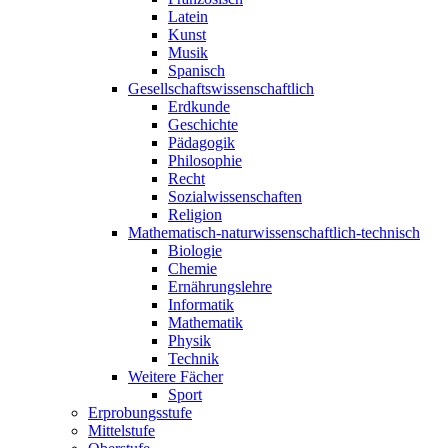
Latein
Kunst
Musik
Spanisch
Gesellschaftswissenschaftlich
Erdkunde
Geschichte
Pädagogik
Philosophie
Recht
Sozialwissenschaften
Religion
Mathematisch-naturwissenschaftlich-technisch
Biologie
Chemie
Ernährungslehre
Informatik
Mathematik
Physik
Technik
Weitere Fächer
Sport
Erprobungsstufe
Mittelstufe