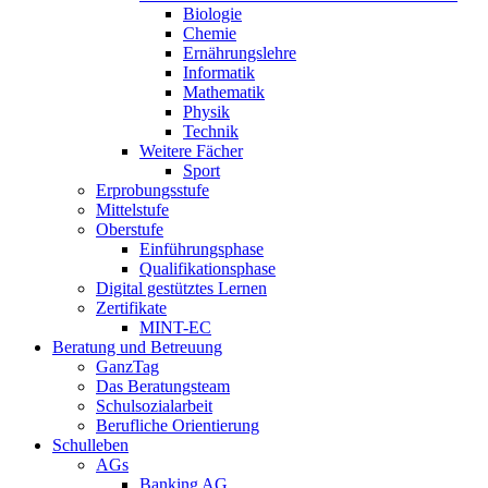
Biologie
Chemie
Ernährungslehre
Informatik
Mathematik
Physik
Technik
Weitere Fächer
Sport
Erprobungsstufe
Mittelstufe
Oberstufe
Einführungsphase
Qualifikationsphase
Digital gestütztes Lernen
Zertifikate
MINT-EC
Beratung und Betreuung
GanzTag
Das Beratungsteam
Schulsozialarbeit
Berufliche Orientierung
Schulleben
AGs
Banking AG