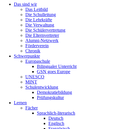
Das sind wir
Das Leitbild
Die Schulleitung
Die Lehrkräfte
Die Verwaltung
Die Schülervertretung
Die Elternvertreter
Alumni-Netzwerk
Förderverein
Chronik
Schwerpunkte
Europaschule
Bilingualer Unterricht
GSN goes Europe
UNESCO
MINT
Schulentwicklung
Demokratiebildung
Prüfungskultur
Lernen
Fächer
Sprachlich-literarisch
Deutsch
Englisch
Französisch