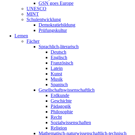
GSN goes Europe
UNESCO
MINT
Schulentwicklung
Demokratiebildung
Prüfungskultur
Lernen
Fächer
Sprachlich-literarisch
Deutsch
Englisch
Französisch
Latein
Kunst
Musik
Spanisch
Gesellschaftswissenschaftlich
Erdkunde
Geschichte
Pädagogik
Philosophie
Recht
Sozialwissenschaften
Religion
Mathematisch-naturwissenschaftlich-technisch