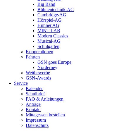
Big Band
Bühnentechnik-AG
Cambridge-AG
Hörspiel-AG
Hühner AG
MINT LAB
Modern Classics
Musical-AG
Schulgarten
Kooperationen
Fahrten
GSN goes Europe
Norderney
Wettbewerbe
GSN-Awards
Service
Kalender
Schulbrief
FAQ & Anleitungen
Anträge
Kontakt
Mittagessen bestellen
Impressum
Datenschutz