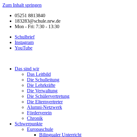
Zum Inhalt springen
05251 8813840
183283@schule.nrw.de
Mon - Fri: 7:30 - 13:30
Schulbrief
Instagram
YouTube
Das sind wir
Das Leitbild
Die Schulleitung
Die Lehrkräfte
Die Verwaltung
Die Schülervertretung
Die Elternvertreter
Alumni-Netzwerk
Förderverein
Chronik
Schwerpunkte
Europaschule
Bilingualer Unterricht