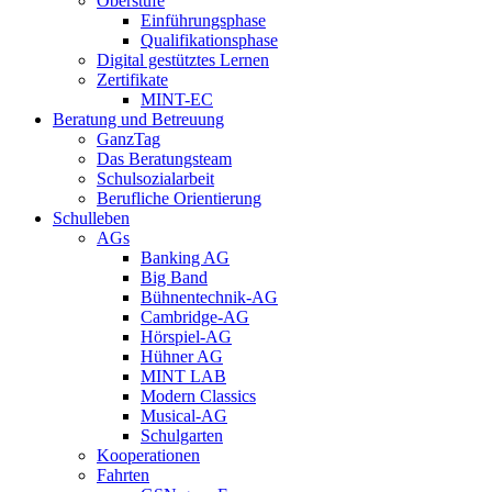
Oberstufe
Einführungsphase
Qualifikationsphase
Digital gestütztes Lernen
Zertifikate
MINT-EC
Beratung und Betreuung
GanzTag
Das Beratungsteam
Schulsozialarbeit
Berufliche Orientierung
Schulleben
AGs
Banking AG
Big Band
Bühnentechnik-AG
Cambridge-AG
Hörspiel-AG
Hühner AG
MINT LAB
Modern Classics
Musical-AG
Schulgarten
Kooperationen
Fahrten