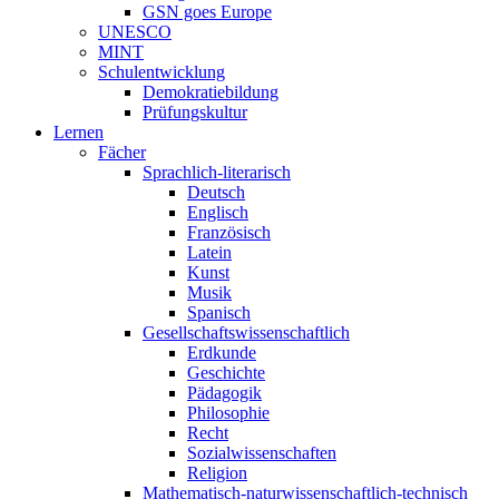
GSN goes Europe
UNESCO
MINT
Schulentwicklung
Demokratiebildung
Prüfungskultur
Lernen
Fächer
Sprachlich-literarisch
Deutsch
Englisch
Französisch
Latein
Kunst
Musik
Spanisch
Gesellschaftswissenschaftlich
Erdkunde
Geschichte
Pädagogik
Philosophie
Recht
Sozialwissenschaften
Religion
Mathematisch-naturwissenschaftlich-technisch