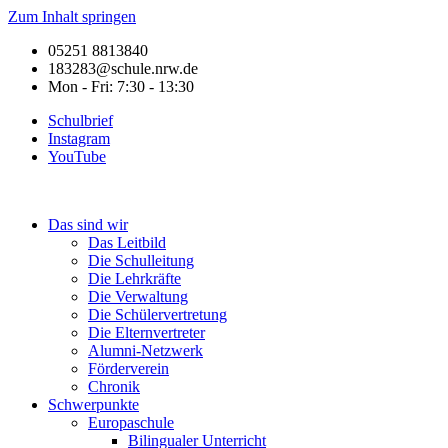
Zum Inhalt springen
05251 8813840
183283@schule.nrw.de
Mon - Fri: 7:30 - 13:30
Schulbrief
Instagram
YouTube
Das sind wir
Das Leitbild
Die Schulleitung
Die Lehrkräfte
Die Verwaltung
Die Schülervertretung
Die Elternvertreter
Alumni-Netzwerk
Förderverein
Chronik
Schwerpunkte
Europaschule
Bilingualer Unterricht