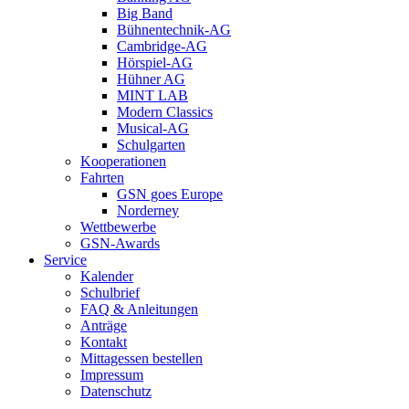
Big Band
Bühnentechnik-AG
Cambridge-AG
Hörspiel-AG
Hühner AG
MINT LAB
Modern Classics
Musical-AG
Schulgarten
Kooperationen
Fahrten
GSN goes Europe
Norderney
Wettbewerbe
GSN-Awards
Service
Kalender
Schulbrief
FAQ & Anleitungen
Anträge
Kontakt
Mittagessen bestellen
Impressum
Datenschutz