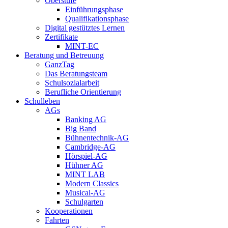
Oberstufe
Einführungsphase
Qualifikationsphase
Digital gestütztes Lernen
Zertifikate
MINT-EC
Beratung und Betreuung
GanzTag
Das Beratungsteam
Schulsozialarbeit
Berufliche Orientierung
Schulleben
AGs
Banking AG
Big Band
Bühnentechnik-AG
Cambridge-AG
Hörspiel-AG
Hühner AG
MINT LAB
Modern Classics
Musical-AG
Schulgarten
Kooperationen
Fahrten