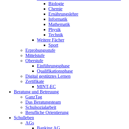
Biologie
Chemie
Ernährungslehre
Informatik
Mathematik
Physik
Technik
Weitere Fächer
Sport
Erprobungsstufe
Mittelstufe
Oberstufe
Einführungsphase
Qualifikationsphase
Digital gestütztes Lernen
Zertifikate
MINT-EC
Beratung und Betreuung
GanzTag
Das Beratungsteam
Schulsozialarbeit
Berufliche Orientierung
Schulleben
AGs
Banking AG