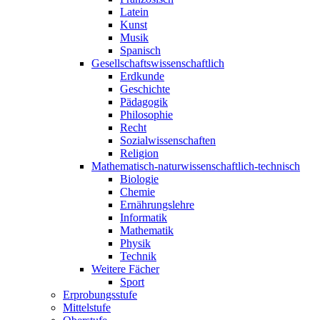
Latein
Kunst
Musik
Spanisch
Gesellschaftswissenschaftlich
Erdkunde
Geschichte
Pädagogik
Philosophie
Recht
Sozialwissenschaften
Religion
Mathematisch-naturwissenschaftlich-technisch
Biologie
Chemie
Ernährungslehre
Informatik
Mathematik
Physik
Technik
Weitere Fächer
Sport
Erprobungsstufe
Mittelstufe