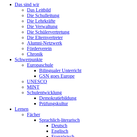
Das sind wir
Das Leitbild
Die Schulleitung
Die Lehrkräfte
Die Verwaltung
Die Schülervertretung
Die Elternvertreter
Alumni-Netzwerk
Förderverein
Chronik
Schwerpunkte
Europaschule
Bilingualer Unterricht
GSN goes Europe
UNESCO
MINT
Schulentwicklung
Demokratiebildung
Prüfungskultur
Lernen
Fächer
Sprachlich-literarisch
Deutsch
Englisch
Französisch