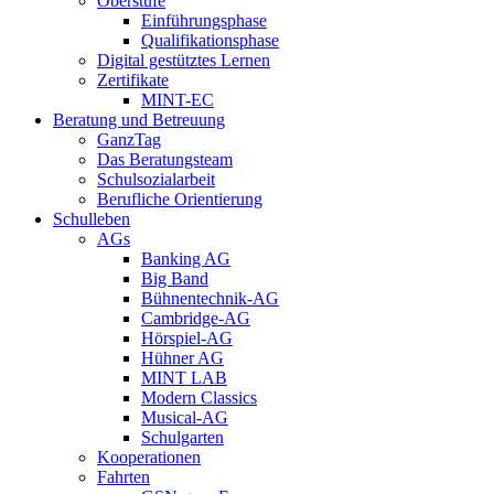
Oberstufe
Einführungsphase
Qualifikationsphase
Digital gestütztes Lernen
Zertifikate
MINT-EC
Beratung und Betreuung
GanzTag
Das Beratungsteam
Schulsozialarbeit
Berufliche Orientierung
Schulleben
AGs
Banking AG
Big Band
Bühnentechnik-AG
Cambridge-AG
Hörspiel-AG
Hühner AG
MINT LAB
Modern Classics
Musical-AG
Schulgarten
Kooperationen
Fahrten