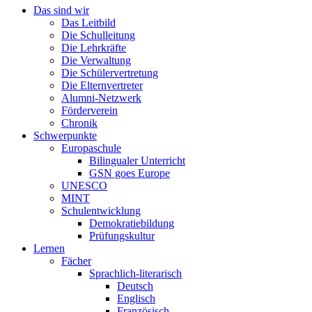
Das sind wir
Das Leitbild
Die Schulleitung
Die Lehrkräfte
Die Verwaltung
Die Schülervertretung
Die Elternvertreter
Alumni-Netzwerk
Förderverein
Chronik
Schwerpunkte
Europaschule
Bilingualer Unterricht
GSN goes Europe
UNESCO
MINT
Schulentwicklung
Demokratiebildung
Prüfungskultur
Lernen
Fächer
Sprachlich-literarisch
Deutsch
Englisch
Französisch