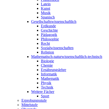
Latein
Kunst
Musik
Spanisch
Gesellschaftswissenschaftlich
Erdkunde
Geschichte
Pädagogik
Philosophie
Recht
Sozialwissenschaften
Religion
Mathematisch-naturwissenschaftlich-technisch
Biologie
Chemie
Ernährungslehre
Informatik
Mathematik
Physik
Technik
Weitere Fächer
Sport
Erprobungsstufe
Mittelstufe