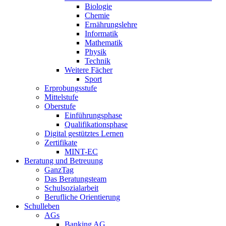
Biologie
Chemie
Ernährungslehre
Informatik
Mathematik
Physik
Technik
Weitere Fächer
Sport
Erprobungsstufe
Mittelstufe
Oberstufe
Einführungsphase
Qualifikationsphase
Digital gestütztes Lernen
Zertifikate
MINT-EC
Beratung und Betreuung
GanzTag
Das Beratungsteam
Schulsozialarbeit
Berufliche Orientierung
Schulleben
AGs
Banking AG