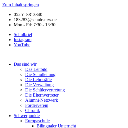
Zum Inhalt springen
05251 8813840
183283@schule.nrw.de
Mon - Fri: 7:30 - 13:30
Schulbrief
Instagram
YouTube
Das sind wir
Das Leitbild
Die Schulleitung
Die Lehrkräfte
Die Verwaltung
Die Schülervertretung
Die Elternvertreter
Alumni-Netzwerk
Förderverein
Chronik
Schwerpunkte
Europaschule
Bilingualer Unterricht