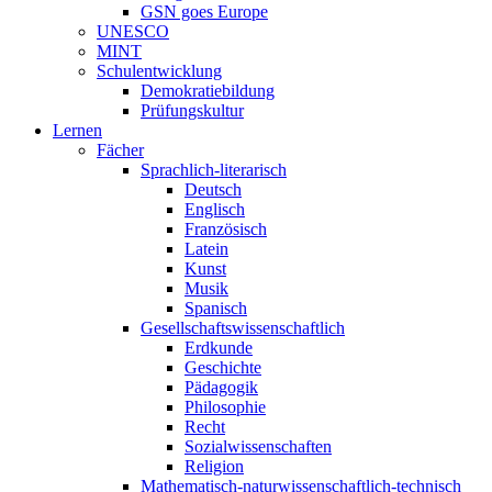
GSN goes Europe
UNESCO
MINT
Schulentwicklung
Demokratiebildung
Prüfungskultur
Lernen
Fächer
Sprachlich-literarisch
Deutsch
Englisch
Französisch
Latein
Kunst
Musik
Spanisch
Gesellschaftswissenschaftlich
Erdkunde
Geschichte
Pädagogik
Philosophie
Recht
Sozialwissenschaften
Religion
Mathematisch-naturwissenschaftlich-technisch