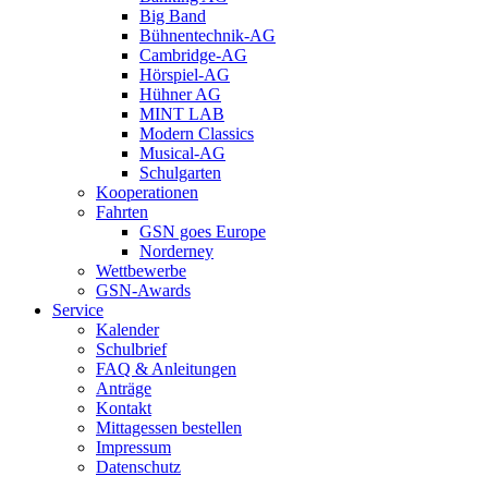
Big Band
Bühnentechnik-AG
Cambridge-AG
Hörspiel-AG
Hühner AG
MINT LAB
Modern Classics
Musical-AG
Schulgarten
Kooperationen
Fahrten
GSN goes Europe
Norderney
Wettbewerbe
GSN-Awards
Service
Kalender
Schulbrief
FAQ & Anleitungen
Anträge
Kontakt
Mittagessen bestellen
Impressum
Datenschutz