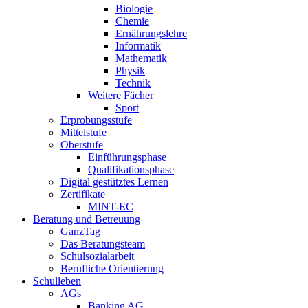
Biologie
Chemie
Ernährungslehre
Informatik
Mathematik
Physik
Technik
Weitere Fächer
Sport
Erprobungsstufe
Mittelstufe
Oberstufe
Einführungsphase
Qualifikationsphase
Digital gestütztes Lernen
Zertifikate
MINT-EC
Beratung und Betreuung
GanzTag
Das Beratungsteam
Schulsozialarbeit
Berufliche Orientierung
Schulleben
AGs
Banking AG