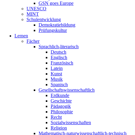
GSN goes Europe
UNESCO
MINT
Schulentwicklung
Demokratiebildung
Prüfungskultur
Lernen
Fächer
Sprachlich-literarisch
Deutsch
Englisch
Französisch
Latein
Kunst
Musik
Spanisch
Gesellschaftswissenschaftlich
Erdkunde
Geschichte
Pädagogik
Philosophie
Recht
Sozialwissenschaften
Religion
Mathematisch-naturwissenschaftlich-technisch