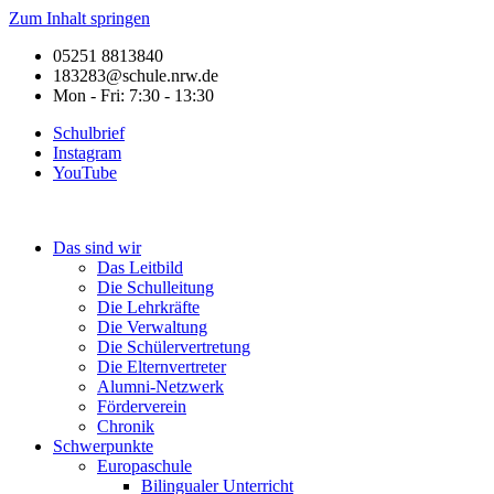
Zum Inhalt springen
05251 8813840
183283@schule.nrw.de
Mon - Fri: 7:30 - 13:30
Schulbrief
Instagram
YouTube
Das sind wir
Das Leitbild
Die Schulleitung
Die Lehrkräfte
Die Verwaltung
Die Schülervertretung
Die Elternvertreter
Alumni-Netzwerk
Förderverein
Chronik
Schwerpunkte
Europaschule
Bilingualer Unterricht