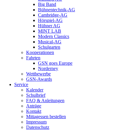
Big Band
Bühnentechnik-AG
Cambridge-AG
Hörspiel-AG
Hühner AG
MINT LAB
Modern Classics
Musical-AG
Schulgarten
Kooperationen
Fahrten
GSN goes Europe
Norderney
Wettbewerbe
GSN-Awards
Service
Kalender
Schulbrief
FAQ & Anleitungen
Anträge
Kontakt
Mittagessen bestellen
Impressum
Datenschutz