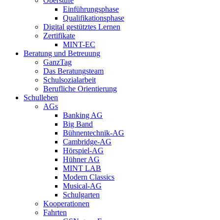
Oberstufe
Einführungsphase
Qualifikationsphase
Digital gestütztes Lernen
Zertifikate
MINT-EC
Beratung und Betreuung
GanzTag
Das Beratungsteam
Schulsozialarbeit
Berufliche Orientierung
Schulleben
AGs
Banking AG
Big Band
Bühnentechnik-AG
Cambridge-AG
Hörspiel-AG
Hühner AG
MINT LAB
Modern Classics
Musical-AG
Schulgarten
Kooperationen
Fahrten