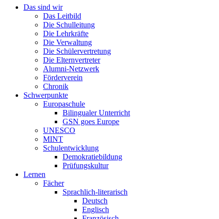
Das sind wir
Das Leitbild
Die Schulleitung
Die Lehrkräfte
Die Verwaltung
Die Schülervertretung
Die Elternvertreter
Alumni-Netzwerk
Förderverein
Chronik
Schwerpunkte
Europaschule
Bilingualer Unterricht
GSN goes Europe
UNESCO
MINT
Schulentwicklung
Demokratiebildung
Prüfungskultur
Lernen
Fächer
Sprachlich-literarisch
Deutsch
Englisch
Französisch