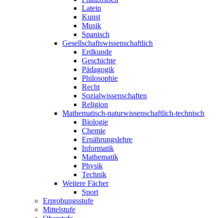
Latein
Kunst
Musik
Spanisch
Gesellschaftswissenschaftlich
Erdkunde
Geschichte
Pädagogik
Philosophie
Recht
Sozialwissenschaften
Religion
Mathematisch-naturwissenschaftlich-technisch
Biologie
Chemie
Ernährungslehre
Informatik
Mathematik
Physik
Technik
Weitere Fächer
Sport
Erprobungsstufe
Mittelstufe