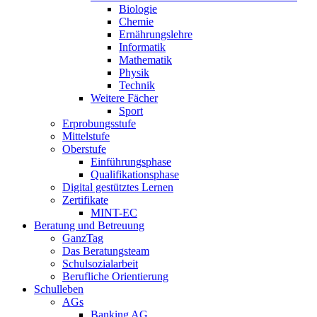
Biologie
Chemie
Ernährungslehre
Informatik
Mathematik
Physik
Technik
Weitere Fächer
Sport
Erprobungsstufe
Mittelstufe
Oberstufe
Einführungsphase
Qualifikationsphase
Digital gestütztes Lernen
Zertifikate
MINT-EC
Beratung und Betreuung
GanzTag
Das Beratungsteam
Schulsozialarbeit
Berufliche Orientierung
Schulleben
AGs
Banking AG