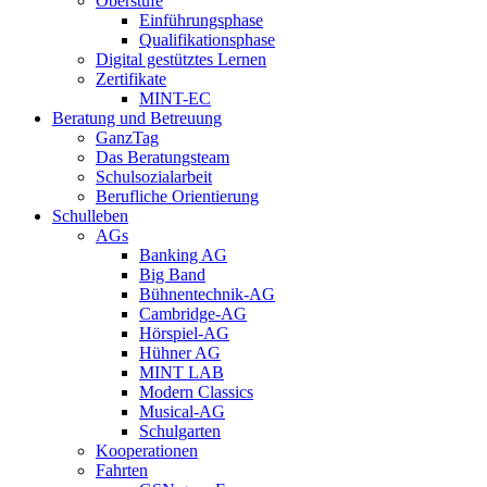
Oberstufe
Einführungsphase
Qualifikationsphase
Digital gestütztes Lernen
Zertifikate
MINT-EC
Beratung und Betreuung
GanzTag
Das Beratungsteam
Schulsozialarbeit
Berufliche Orientierung
Schulleben
AGs
Banking AG
Big Band
Bühnentechnik-AG
Cambridge-AG
Hörspiel-AG
Hühner AG
MINT LAB
Modern Classics
Musical-AG
Schulgarten
Kooperationen
Fahrten