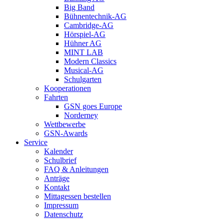
Big Band
Bühnentechnik-AG
Cambridge-AG
Hörspiel-AG
Hühner AG
MINT LAB
Modern Classics
Musical-AG
Schulgarten
Kooperationen
Fahrten
GSN goes Europe
Norderney
Wettbewerbe
GSN-Awards
Service
Kalender
Schulbrief
FAQ & Anleitungen
Anträge
Kontakt
Mittagessen bestellen
Impressum
Datenschutz