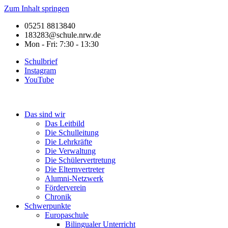
Zum Inhalt springen
05251 8813840
183283@schule.nrw.de
Mon - Fri: 7:30 - 13:30
Schulbrief
Instagram
YouTube
Das sind wir
Das Leitbild
Die Schulleitung
Die Lehrkräfte
Die Verwaltung
Die Schülervertretung
Die Elternvertreter
Alumni-Netzwerk
Förderverein
Chronik
Schwerpunkte
Europaschule
Bilingualer Unterricht