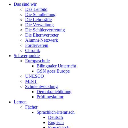
Das sind wir
Das Leitbild
Die Schulleitung
Die Lehrkräfte
Die Verwaltung
Die Schülervertretung
Die Elternvertreter
Alumni-Netzwerk
Förderverein
Chronik
Schwerpunkte
Europaschule
Bilingualer Unterricht
GSN goes Europe
UNESCO
MINT
Schulentwicklung
Demokratiebildung
Prüfungskultur
Lernen
Fächer
Sprachlich-literarisch
Deutsch
Englisch
Französisch