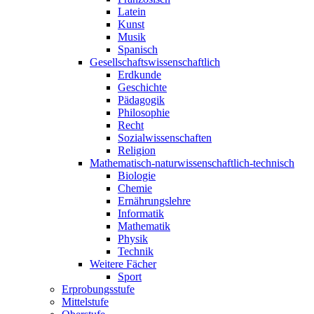
Latein
Kunst
Musik
Spanisch
Gesellschaftswissenschaftlich
Erdkunde
Geschichte
Pädagogik
Philosophie
Recht
Sozialwissenschaften
Religion
Mathematisch-naturwissenschaftlich-technisch
Biologie
Chemie
Ernährungslehre
Informatik
Mathematik
Physik
Technik
Weitere Fächer
Sport
Erprobungsstufe
Mittelstufe