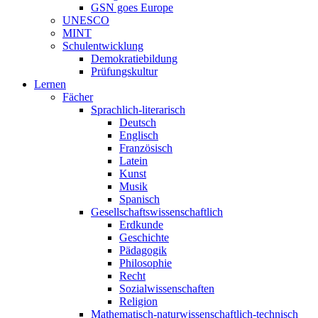
GSN goes Europe
UNESCO
MINT
Schulentwicklung
Demokratiebildung
Prüfungskultur
Lernen
Fächer
Sprachlich-literarisch
Deutsch
Englisch
Französisch
Latein
Kunst
Musik
Spanisch
Gesellschaftswissenschaftlich
Erdkunde
Geschichte
Pädagogik
Philosophie
Recht
Sozialwissenschaften
Religion
Mathematisch-naturwissenschaftlich-technisch