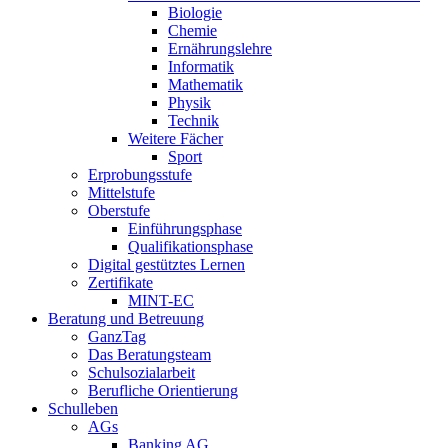
Biologie
Chemie
Ernährungslehre
Informatik
Mathematik
Physik
Technik
Weitere Fächer
Sport
Erprobungsstufe
Mittelstufe
Oberstufe
Einführungsphase
Qualifikationsphase
Digital gestütztes Lernen
Zertifikate
MINT-EC
Beratung und Betreuung
GanzTag
Das Beratungsteam
Schulsozialarbeit
Berufliche Orientierung
Schulleben
AGs
Banking AG