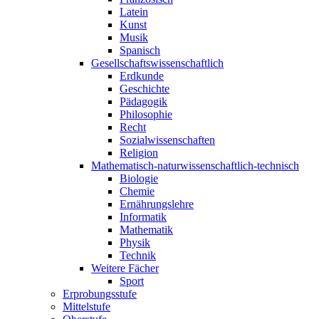
Latein
Kunst
Musik
Spanisch
Gesellschaftswissenschaftlich
Erdkunde
Geschichte
Pädagogik
Philosophie
Recht
Sozialwissenschaften
Religion
Mathematisch-naturwissenschaftlich-technisch
Biologie
Chemie
Ernährungslehre
Informatik
Mathematik
Physik
Technik
Weitere Fächer
Sport
Erprobungsstufe
Mittelstufe