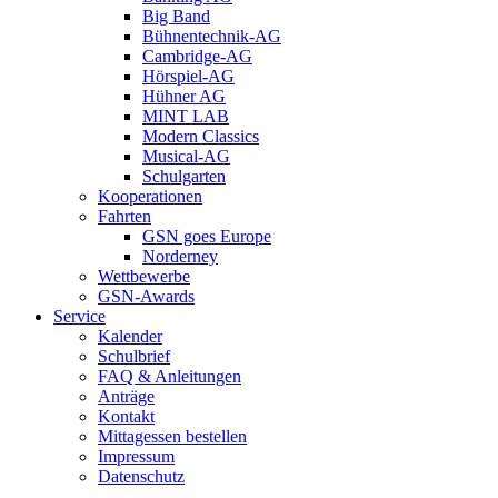
Big Band
Bühnentechnik-AG
Cambridge-AG
Hörspiel-AG
Hühner AG
MINT LAB
Modern Classics
Musical-AG
Schulgarten
Kooperationen
Fahrten
GSN goes Europe
Norderney
Wettbewerbe
GSN-Awards
Service
Kalender
Schulbrief
FAQ & Anleitungen
Anträge
Kontakt
Mittagessen bestellen
Impressum
Datenschutz