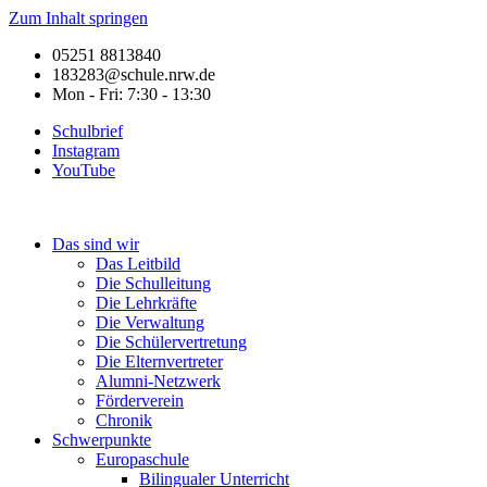
Zum Inhalt springen
05251 8813840
183283@schule.nrw.de
Mon - Fri: 7:30 - 13:30
Schulbrief
Instagram
YouTube
Das sind wir
Das Leitbild
Die Schulleitung
Die Lehrkräfte
Die Verwaltung
Die Schülervertretung
Die Elternvertreter
Alumni-Netzwerk
Förderverein
Chronik
Schwerpunkte
Europaschule
Bilingualer Unterricht