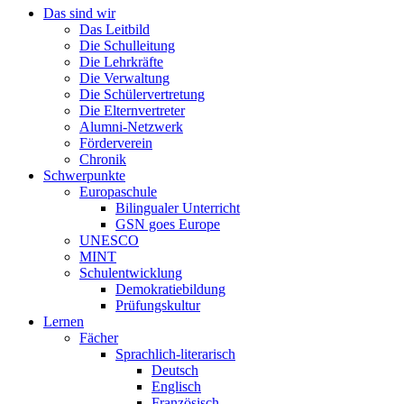
Das sind wir
Das Leitbild
Die Schulleitung
Die Lehrkräfte
Die Verwaltung
Die Schülervertretung
Die Elternvertreter
Alumni-Netzwerk
Förderverein
Chronik
Schwerpunkte
Europaschule
Bilingualer Unterricht
GSN goes Europe
UNESCO
MINT
Schulentwicklung
Demokratiebildung
Prüfungskultur
Lernen
Fächer
Sprachlich-literarisch
Deutsch
Englisch
Französisch