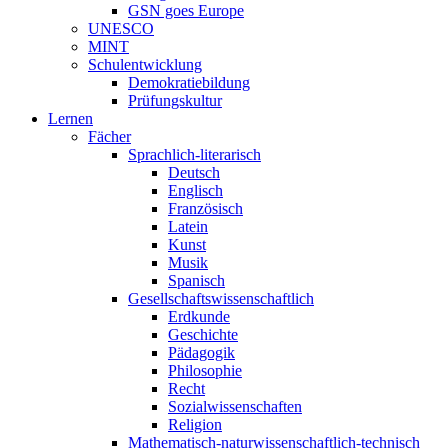
GSN goes Europe
UNESCO
MINT
Schulentwicklung
Demokratiebildung
Prüfungskultur
Lernen
Fächer
Sprachlich-literarisch
Deutsch
Englisch
Französisch
Latein
Kunst
Musik
Spanisch
Gesellschaftswissenschaftlich
Erdkunde
Geschichte
Pädagogik
Philosophie
Recht
Sozialwissenschaften
Religion
Mathematisch-naturwissenschaftlich-technisch