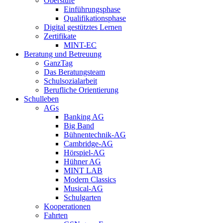
Oberstufe
Einführungsphase
Qualifikationsphase
Digital gestütztes Lernen
Zertifikate
MINT-EC
Beratung und Betreuung
GanzTag
Das Beratungsteam
Schulsozialarbeit
Berufliche Orientierung
Schulleben
AGs
Banking AG
Big Band
Bühnentechnik-AG
Cambridge-AG
Hörspiel-AG
Hühner AG
MINT LAB
Modern Classics
Musical-AG
Schulgarten
Kooperationen
Fahrten